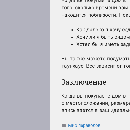
Когда вы покупаете дом в 
того, сколько времени вам 
находится поблизости. Нек
Как далеко я хочу ез
Хочу ли я быть рядом
Хотел бы я иметь зад
Вы также можете подумать,
таунхаус. Все зависит от т
Заключение
Когда вы покупаете дом в 
о местоположении, размере,
вписывается в ваш идеальн
Рубрики
Мир переводов