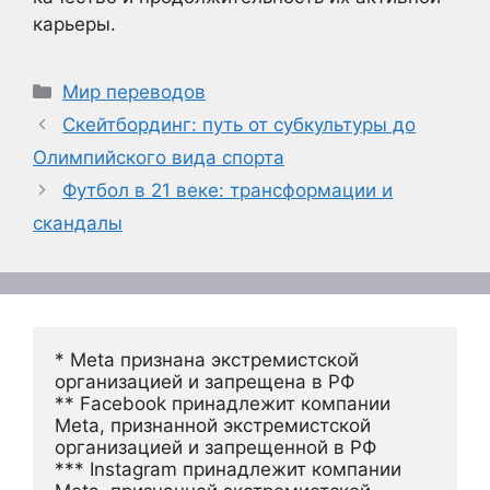
карьеры.
Рубрики
Мир переводов
Скейтбординг: путь от субкультуры до
Олимпийского вида спорта
Футбол в 21 веке: трансформации и
скандалы
* Meta признана экстремистской 
организацией и запрещена в РФ
** Facebook принадлежит компании 
Meta, признанной экстремистской 
организацией и запрещенной в РФ
*** Instagram принадлежит компании 