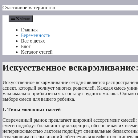
Перейти
Счастливое материнство
к
содержимому
Меню
Главная
Беременность
Все о детях
Блог
Каталог статей
Искусственное вскармливание:
Искусственное вскармливание сегодня является распростране
аспект, который волнует многих родителей. Каждая смесь уник
максимально приблизиться к составу грудного молока. Однако 
выборе смеси для вашего ребенка.
1. Типы молочных смесей
Современный рынок предлагает широкий ассортимент смесей: 
смеси подойдут большинству младенцев, обеспечивая их всем
непереносимостью лактозы подойдут специальные безлактозн
страдающим от срыгиваний, обеспечивая комфортное пищевар