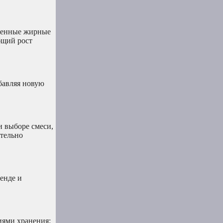
ыщенные жирные
бщий рост
обавляя новую
и выборе смеси,
ательно
енде и
иями хранения: