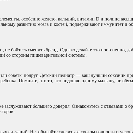
роэлементы, особенно железо, кальций, витамин D и полиненас
вильному развитию мозга и костей, поддерживают иммунитет и о
и, не бойтесь сменить бренд. Однако делайте это постепенно, д
кций со стороны пищеварительной системы.
 или советы подруг. Детский педиатр — ваш лучший союзник пр
ребенка. Помните, что то, что подошло одному малышу, не обяз
е заслуживают большего доверия. Ознакомьтесь с отзывами о бр
кторов.
ных ситуаций. Не забывайте следить за сроком годности и услов