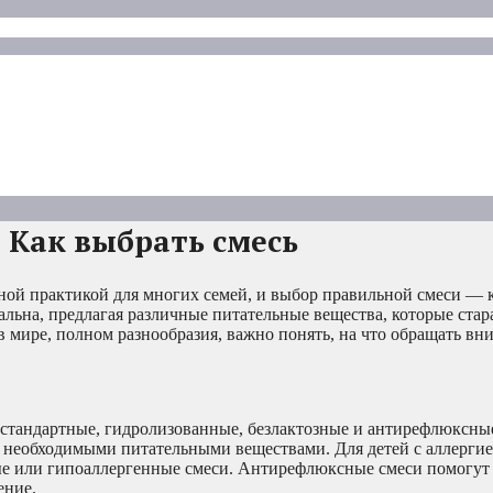
 Как выбрать смесь
нной практикой для многих семей, и выбор правильной смеси —
альна, предлагая различные питательные вещества, которые стар
в мире, полном разнообразия, важно понять, на что обращать вн
стандартные, гидролизованные, безлактозные и антирефлюксны
и необходимыми питательными веществами. Для детей с аллерги
ые или гипоаллергенные смеси. Антирефлюксные смеси помогут
ение.