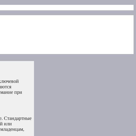
 ключевой
аются
имание при
е. Стандартные
ей или
 младенцам,