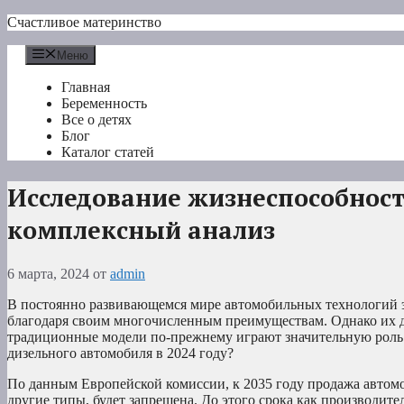
Перейти
Счастливое материнство
к
содержимому
Меню
Главная
Беременность
Все о детях
Блог
Каталог статей
Исследование жизнеспособност
комплексный анализ
6 марта, 2024
от
admin
В постоянно развивающемся мире автомобильных технологий 
благодаря своим многочисленным преимуществам. Однако их до
традиционные модели по-прежнему играют значительную роль.
дизельного автомобиля в 2024 году?
По данным Европейской комиссии, к 2035 году продажа автомо
другие типы, будет запрещена. До этого срока как производите