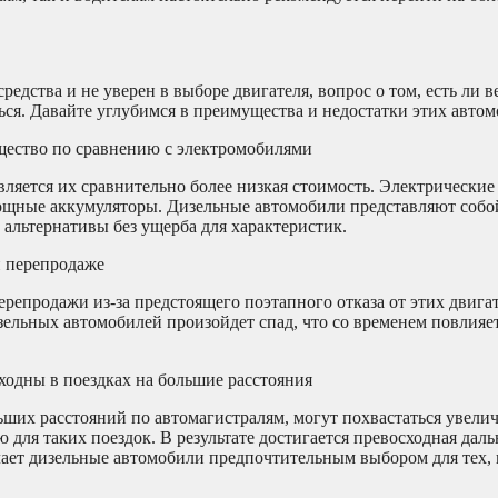
редства и не уверен в выборе двигателя, вопрос о том, есть ли 
ться. Давайте углубимся в преимущества и недостатки этих автом
щество по сравнению с электромобилями
ется их сравнительно более низкая стоимость. Электрические 
 мощные аккумуляторы. Дизельные автомобили представляют собо
альтернативы без ущерба для характеристик.
и перепродаже
епродажи из-за предстоящего поэтапного отказа от этих двигат
зельных автомобилей произойдет спад, что со временем повлияет
ходны в поездках на большие расстояния
ьших расстояний по автомагистралям, могут похвастаться увел
ля таких поездок. В результате достигается превосходная даль
ает дизельные автомобили предпочтительным выбором для тех, 