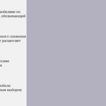
омобилями по
C, обозначающий
ивного снижения
е расщепляет
росами
ки
мобили
ьным выбором