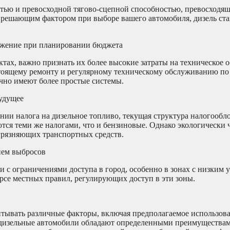
тью и превосходной тягово-сцепной способностью, превосходя
ся решающим фактором при выборе вашего автомобиля, дизель ст
ражение при планировании бюджета
тах, важно признать их более высокие затраты на техническое 
тоящему ремонту и регулярному техническому обслуживанию по
чно имеют более простые системы.
будущее
и налога на дизельное топливо, текущая структура налогообло
тся теми же налогами, что и бензиновые. Однако экологически 
грязняющих транспортных средств.
нем выбросов
 с ограничениями доступа в город, особенно в зонах с низким 
рсе местных правил, регулирующих доступ в эти зоны.
итывать различные факторы, включая предполагаемое использова
 дизельные автомобили обладают определенными преимуществам