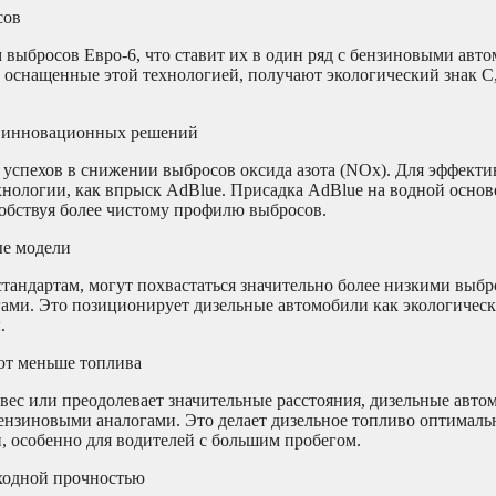
сов
выбросов Евро-6, что ставит их в один ряд с бензиновыми авт
, оснащенные этой технологией, получают экологический знак 
ю инновационных решений
 успехов в снижении выбросов оксида азота (NOx). Для эффект
нологии, как впрыск AdBlue. Присадка AdBlue на водной основ
собствуя более чистому профилю выбросов.
ые модели
тандартам, могут похвастаться значительно более низкими выб
гами. Это позиционирует дизельные автомобили как экологичес
.
ют меньше топлива
 вес или преодолевает значительные расстояния, дизельные авто
бензиновыми аналогами. Это делает дизельное топливо оптимал
 особенно для водителей с большим пробегом.
сходной прочностью