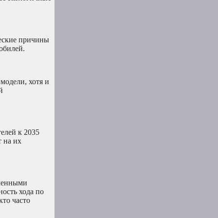
веские причины
обилей.
модели, хотя и
й
елей к 2035
 на их
иченными
ность хода по
кто часто