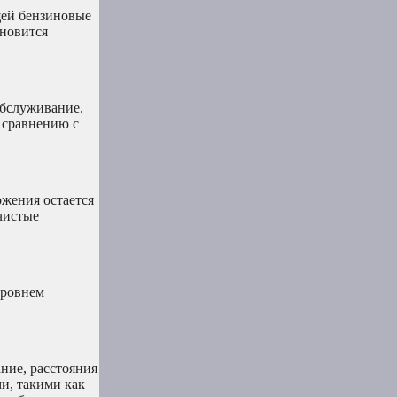
щей бензиновые
ановится
обслуживание.
 сравнению с
жения остается
чистые
уровнем
ние, расстояния
и, такими как