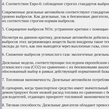
4. Соответствие Евро-6: соблюдение строгих стандартов выбро
Современные дизельные автомобили соответствуют стандартам 
уровню выбросов. Как дизельные, так и бензиновые двигатели
их соответствие строгим нормам выбросов.
5. Сокращение выбросов NOx: устранение критики с помощь
Несмотря на давнюю критику, дизельные автомобили добились
выбросов этих загрязняющих веществ были внедрены такие тех
оксиды до того, как они выводятся через выхлопные газы, спо
6. Снижение выбросов углекислого газа: экологичные дизельн
Дизельные модели, соответствующие последним европейским с
углекислого газа (CO2) по сравнению с их бензиновыми анало
обоснованный выбор в рамках действующей нормативной базы
7. Топливная экономичность: Дизельные автомобили потребля
В сценариях, когда транспортное средство имеет значительный
демонстрируют более низкий расход топлива по сравнению с 
для водителей, отдающих приоритет топливной экономичности,
8. Тяговая способность: Дизельные двигатели обладают прево