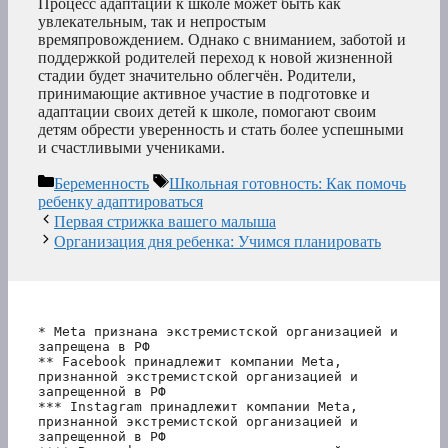
Процесс адаптации к школе может быть как
увлекательным, так и непростым
времяпровождением. Однако с вниманием, заботой и
поддержкой родителей переход к новой жизненной
стадии будет значительно облегчён. Родители,
принимающие активное участие в подготовке и
адаптации своих детей к школе, помогают своим
детям обрести уверенность и стать более успешными
и счастливыми учениками.
Рубрики
Метки
Беременность
Школьная готовность: Как помочь
ребенку адаптироваться
Первая стрижка вашего малыша
Организация дня ребенка: Учимся планировать
* Meta признана экстремистской организацией и 
запрещена в РФ
** Facebook принадлежит компании Meta, 
признанной экстремистской организацией и 
запрещенной в РФ
*** Instagram принадлежит компании Meta, 
признанной экстремистской организацией и 
запрещенной в РФ 