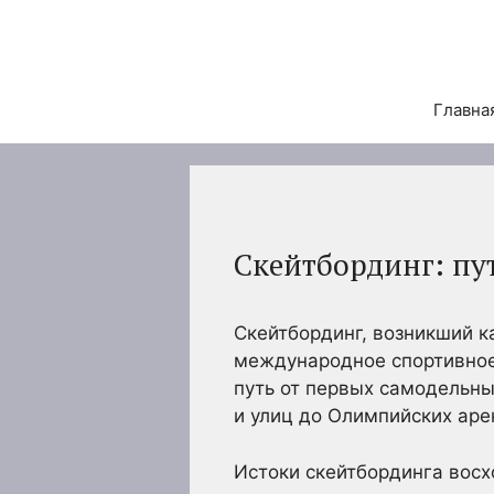
Перейти
к
содержимому
Главна
Скейтбординг: пу
Скейтбординг, возникший к
международное спортивное
путь от первых самодельны
и улиц до Олимпийских аре
Истоки скейтбординга восх