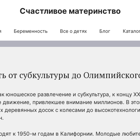
Счастливое материнство
я
Беременность
Все о детях
Блог
Каталог
ть от субкультуры до Олимпийског
ак юношеское развлечение и субкультура, к концу XX
 движение, привлекшее внимание миллионов. В это
х деревянных досок с колесами до высокотехнологи
н.
одят к 1950-м годам в Калифорнии. Молодые любит