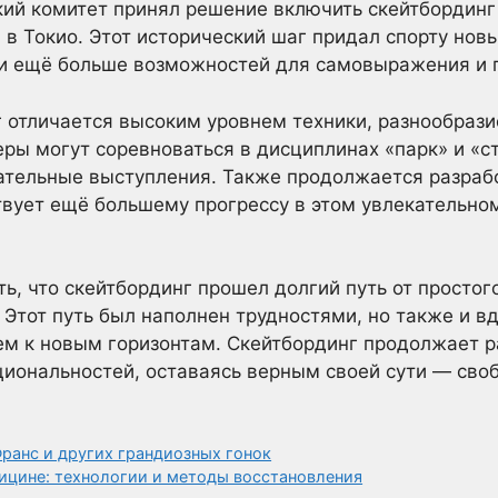
й комитет принял решение включить скейтбординг
 в Токио. Этот исторический шаг придал спорту новы
и ещё больше возможностей для самовыражения и п
 отличается высоким уровнем техники, разнообраз
еры могут соревноваться в дисциплинах «парк» и «с
ательные выступления. Также продолжается разраб
твует ещё большему прогрессу в этом увлекательно
ть, что скейтбординг прошел долгий путь от простог
 Этот путь был наполнен трудностями, но также и 
м к новым горизонтам. Скейтбординг продолжает р
циональностей, оставаясь верным своей сути — св
ранс и других грандиозных гонок
ицине: технологии и методы восстановления