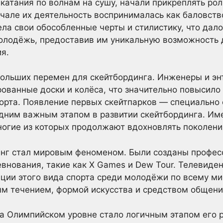
 катания по волнам на сушу, начали прикреплять ро
але их деятельность воспринималась как баловство
ла свои обособленные черты и стилистику, что дало
олодёжь, предоставив им уникальную возможность
я.
больших перемен для скейтбординга. Инженеры и эн
ованные доски и колёса, что значительно повысило
порта. Появление первых скейтпарков — специальн
дним важным этапом в развитии скейтбординга. Име
ногие из которых продолжают вдохновлять поколения
инг стал мировым феноменом. Были созданы профес
внования, такие как X Games и Dew Tour. Телевиден
ции этого вида спорта среди молодёжи по всему ми
ым течением, формой искусства и средством общени
а Олимпийском уровне стало логичным этапом его р