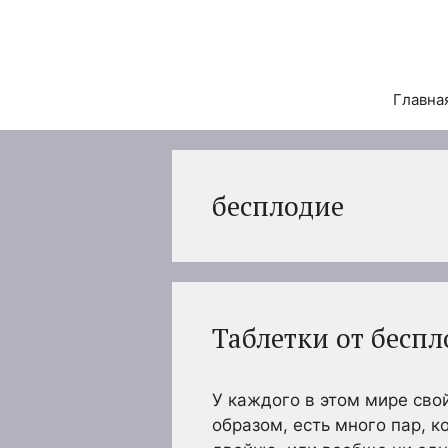
Перейти
к
содержимому
Главна
бесплодие
Таблетки от бесп
У каждого в этом мире сво
образом, есть много пар, к