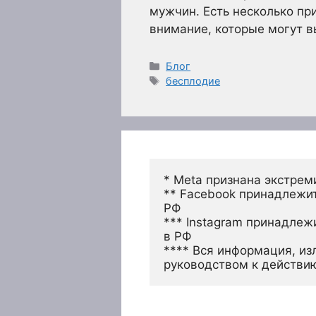
мужчин. Есть несколько пр
внимание, которые могут 
Рубрики
Блог
Метки
бесплодие
* Meta признана экстрем
** Facebook принадлежит
РФ
*** Instagram принадлеж
в РФ 
**** Вся информация, из
руководством к действи