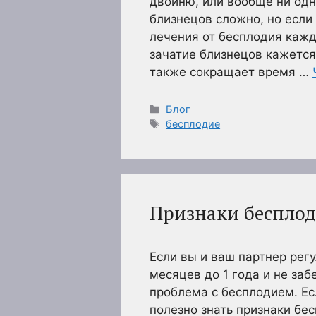
двойню, или вообще ни одн
близнецов сложно, но если
лечения от бесплодия кажд
зачатие близнецов кажется
также сокращает время …
Рубрики
Блог
Метки
бесплодие
Признаки беспло
Если вы и ваш партнер рег
месяцев до 1 года и не заб
проблема с бесплодием. Ес
полезно знать признаки бе