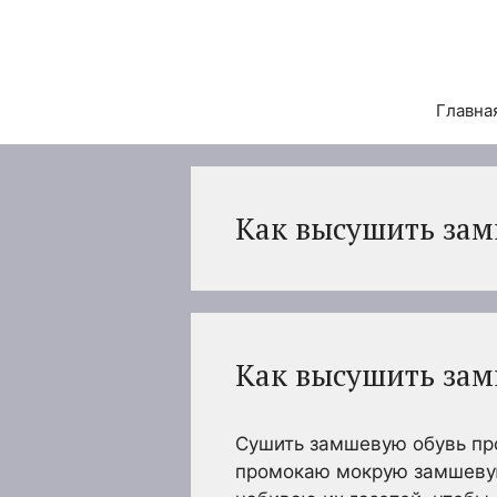
Перейти
к
содержимому
Главна
Как высушить зам
Как высушить зам
Сушить замшевую обувь про
промокаю мокрую замшевую