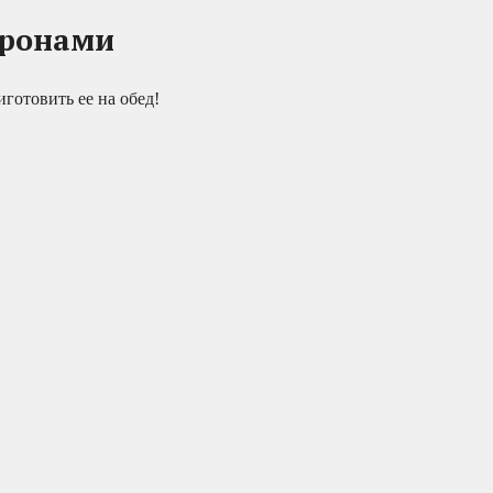
аронами
готовить ее на обед!