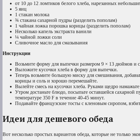
от 10 до 12 ломтиков белого хлеба, нарезанных небольши
5 яиц
1 стакан молока
¾ стакана сахарной пудры (разделить пополам)
1 чайная ложка порошка корицы (разделить пополам)
Несколько капель экстракта ванили
¼ чайной ложки соли
Сливочное масло для смазывания
Инструкции
Возьмите форму для выпечки размером 9 × 13 дюймов и 
Выложите кусочки хлеба в форму для выпечки.
Теперь возьмите большую миску для смешивания, добавьт
корицы и соль и хорошо перемешайте.
Вылейте смесь на кусочки хлеба. Руками щедро намажьте 
Утром достаньте блюдо, посыпьте оставшейся сахарной пу
температуре 350 F в течение 40-45 минут.
Подавайте французские тосты с кленовым сиропом, взб
Идеи для дешевого обеда
Вот несколько простых вариантов обеда, которые не только эко