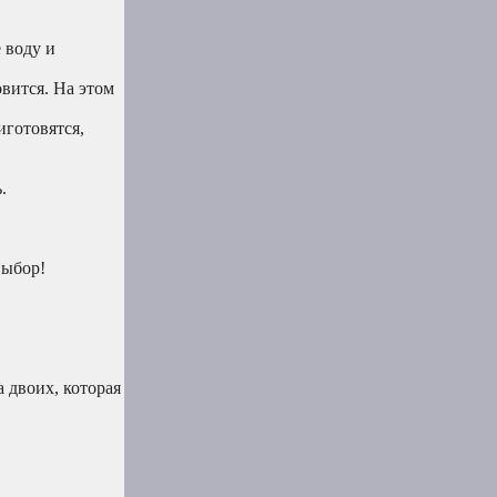
 воду и
овится. На этом
иготовятся,
.
выбор!
 двоих, которая