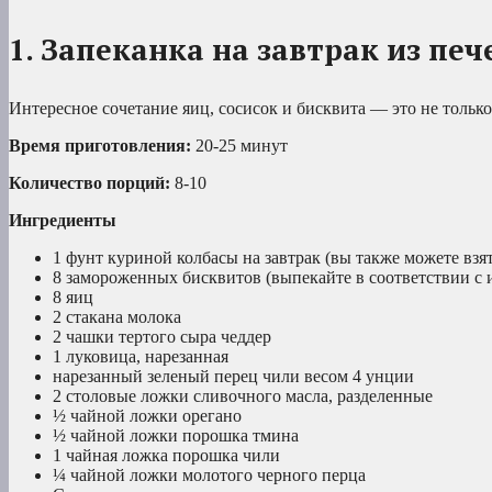
1. Запеканка на завтрак из печ
Интересное сочетание яиц, сосисок и бисквита — это не тольк
Время приготовления:
20-25 минут
Количество порций:
8-10
Ингредиенты
1 фунт куриной колбасы на завтрак (вы также можете вз
8 замороженных бисквитов (выпекайте в соответствии с
8 яиц
2 стакана молока
2 чашки тертого сыра чеддер
1 луковица, нарезанная
нарезанный зеленый перец чили весом 4 унции
2 столовые ложки сливочного масла, разделенные
½ чайной ложки орегано
½ чайной ложки порошка тмина
1 чайная ложка порошка чили
¼ чайной ложки молотого черного перца