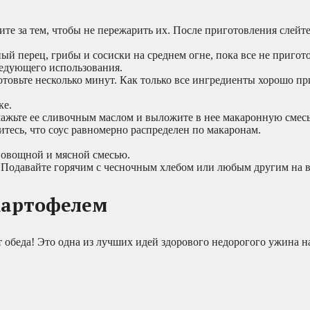
ите за тем, чтобы не пережарить их. После приготовления слейте
еный перец, грибы и сосиски на среднем огне, пока все не пригот
ледующего использования.
готовьте несколько минут. Как только все ингредиенты хорошо пр
ке.
мажьте ее сливочным маслом и выложите в нее макаронную смесь
тесь, что соус равномерно распределен по макаронам.
 овощной и мясной смесью.
. Подавайте горячим с чесночным хлебом или любым другим на 
 картофелем
обеда! Это одна из лучших идей здорового недорогого ужина на