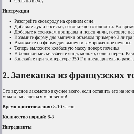
Соль по вкусу
Инструкции
Разогрейте сковороду на среднем огне.
Добавьте лук и сосиски, готовьте до готовности. Во врем
Добавьте к сосискам приправы и перец чили, готовьте не
Возьмите форму для выпечки объемом примерно 3 литра 
Выложите на форму для выпечки замороженное печенье.
Теперь выложите колбасную массу поверх печенья.
В большой миске взбейте яйца, молоко, соль и перец. Ра
Запекайте при температуре 350 F в предварительно разог
2. Запеканка из французских т
Это вкусное лакомство вкуснее всего, если оставить его на ноч
можно насладиться мгновенно!
Время приготовления:
8-10 часов
Количество порций:
6-8
Ингредиенты