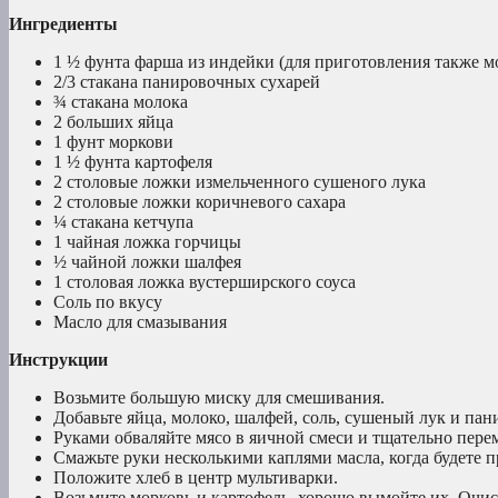
Ингредиенты
1 ½ фунта фарша из индейки (для приготовления также 
2/3 стакана панировочных сухарей
¾ стакана молока
2 больших яйца
1 фунт моркови
1 ½ фунта картофеля
2 столовые ложки измельченного сушеного лука
2 столовые ложки коричневого сахара
¼ стакана кетчупа
1 чайная ложка горчицы
½ чайной ложки шалфея
1 столовая ложка вустерширского соуса
Соль по вкусу
Масло для смазывания
Инструкции
Возьмите большую миску для смешивания.
Добавьте яйца, молоко, шалфей, соль, сушеный лук и па
Руками обваляйте мясо в яичной смеси и тщательно пере
Смажьте руки несколькими каплями масла, когда будете п
Положите хлеб в центр мультиварки.
Возьмите морковь и картофель, хорошо вымойте их. Очи