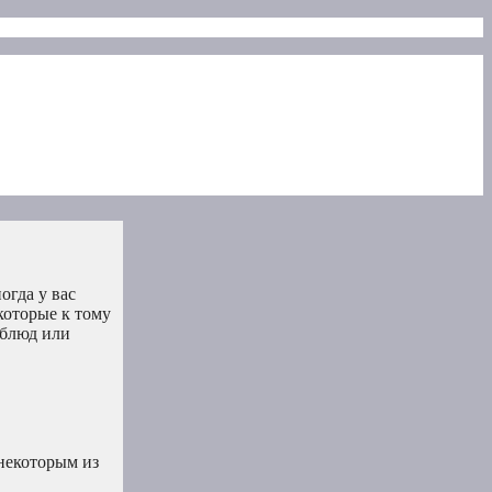
огда у вас
которые к тому
 блюд или
некоторым из