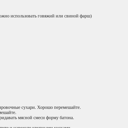
можно использовать говяжий или свиной фарш)
нировочные сухари. Хорошо перемешайте.
мешайте.
ридавать мясной смеси форму батона.
стите и нарежьте крупными кусками.