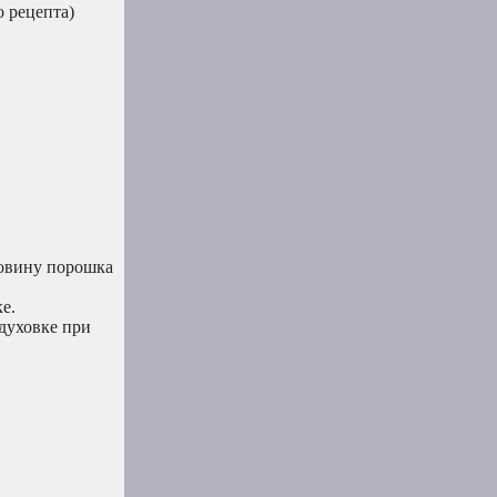
о рецепта)
ловину порошка
е.
 духовке при