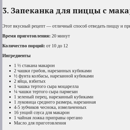
3. Запеканка для пиццы с мак
Этот вкусный рецепт — отличный способ отведать пиццу и при
Время приготовления:
20 минут
Количество порций:
от 10 до 12
Ингредиенты
1 ½ стакана макарон
2 чашки грибов, нарезанных кубиками
½ фунта колбасы, нарезанной кубиками
2 яйца, взбитых
1 чашка тертого сыра моцарелла
¼ чашки тертого сыра пармезан
1 зеленый перец, нарезанный кубиками
1 луковица среднего размера, нарезанная
4-5 зубчиков чеснока, измельченных
16 унций соуса для макарон
1 чайная ложка приправы орегано
Масло для приготовления