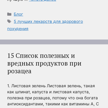
Рубрики
Блог
Метки
5 лучших лекарств для здорового
похудения
15 Список полезных и
вредных продуктов при
розацеа
1. Листовая зелень Листовая зелень, такая
как шпинат, капуста и листовая капуста,
полезна при розацеа, потому что она богата
антиоксидантами, такими как витамины А, С