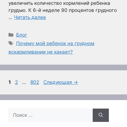
увеличить количество кормлений ребенка
грудью. К 6-й неделе 90 процентов грудного
…
Читать далее
Рубрики
Блог
Метки
Почему мой ребенок на грудном
вскармливании не какает?
Страница
Страница
Страница
1
2
…
802
Следующая
→
Поиск: