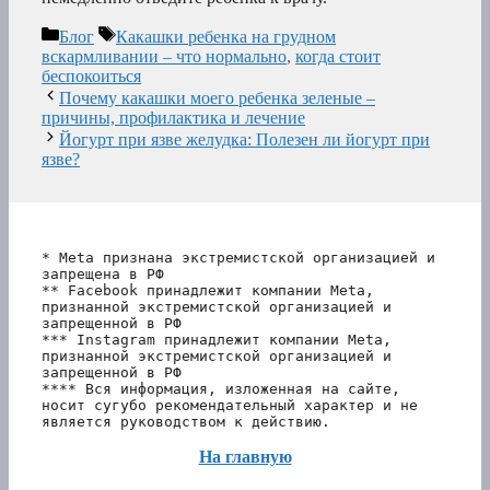
Рубрики
Метки
Блог
Какашки ребенка на грудном
вскармливании – что нормально
,
когда стоит
беспокоиться
Почему какашки моего ребенка зеленые –
причины, профилактика и лечение
Йогурт при язве желудка: Полезен ли йогурт при
язве?
* Meta признана экстремистской организацией и 
запрещена в РФ
** Facebook принадлежит компании Meta, 
признанной экстремистской организацией и 
запрещенной в РФ
*** Instagram принадлежит компании Meta, 
признанной экстремистской организацией и 
запрещенной в РФ 
**** Вся информация, изложенная на сайте, 
носит сугубо рекомендательный характер и не 
является руководством к действию.
На главную