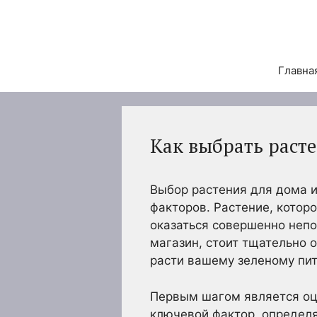
Перейти
к
содержимому
Главна
Как выбрать раст
Выбор растения для дома и
факторов. Растение, котор
оказаться совершенно неп
магазин, стоит тщательно 
расти вашему зеленому пи
Первым шагом является оц
ключевой фактор, определ