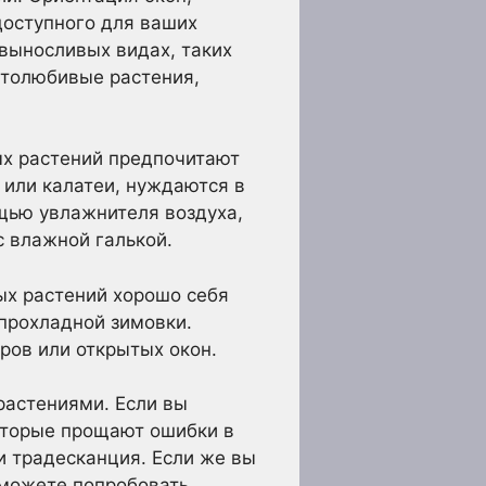
 доступного для ваших
евыносливых видах, таких
етолюбивые растения,
х растений предпочитают
 или калатеи, нуждаются в
щью увлажнителя воздуха,
 влажной галькой.
ых растений хорошо себя
прохладной зимовки.
ров или открытых окон.
растениями. Если вы
оторые прощают ошибки в
и традесканция. Если же вы
 можете попробовать