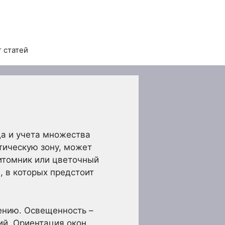
 статей
да и учета множества
тическую зону, может
итомник или цветочный
, в которых предстоит
ению. Освещенность –
й. Ориентация окон,