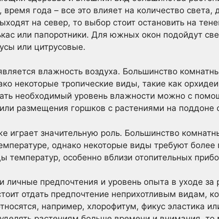
 время года – все это влияет на количество света,
ыходят на север, то выбор стоит остановить на тен
ькас или папоротники. Для южных окон подойдут св
тусы или цитрусовые.
вляется влажность воздуха. Большинство комнатны
ко некоторые тропические виды, такие как орхидеи
дать необходимый уровень влажности можно с помо
или размещения горшков с растениями на поддоне с
е играет значительную роль. Большинство комнатн
емпературе, однако некоторые виды требуют более 
ы температур, особенно вблизи отопительных прибо
и личные предпочтения и уровень опыта в уходе за 
стоит отдать предпочтение неприхотливым видам, к
относятся, например, хлорофитум, фикус эластика ил
уделять растениям больше времени и внимания, то