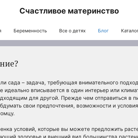
Счастливое материнство
я
Беременность
Все о детях
Блог
Каталог
ение?
ли сада – задача, требующая внимательного подхо
ое идеально вписывается в один интерьер или клима
одходящим для другой. Прежде чем отправиться в п
обдумать свои предпочтения, возможности и условия
томцу.
енка условий, которые вы можете предложить раст
яющий здоровье и внешний вид большинства растени