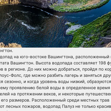
нгтон.
опад на юго-востоке Вашингтона, расположенный н
та Вашингтон. Высота водопада составляет 198 фу
в в регионе. До них можно добраться, пройдя по ко
лоус-Фолс, где можно разбить лагерь и заняться др
ся сезонно, и когда уровень воды низкий, образуют
щему проявлению белой воды в определенное время 
елей на протяжении веков, и некоторые путешестве
 его размеров. Расположенный среди местных трав 
т лесных пожаров, водопад Палуз не только красив,