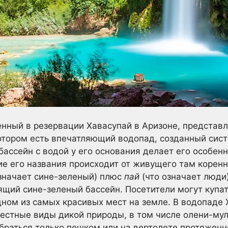
енный в резервации Хавасупай в Аризоне, представ
котором есть впечатляющий водопад, созданный си
ассейн с водой у его основания делает его особен
е его названия происходит от живущего там коренн
значает сине-зеленый) плюс
пай
(что означает люди
ящий сине-зеленый бассейн. Посетители могут купат
ном из самых красивых мест на земле. В водопаде Х
естные виды дикой природы, в том числе олени-мул
раться только пешком или на вертолете протяженн