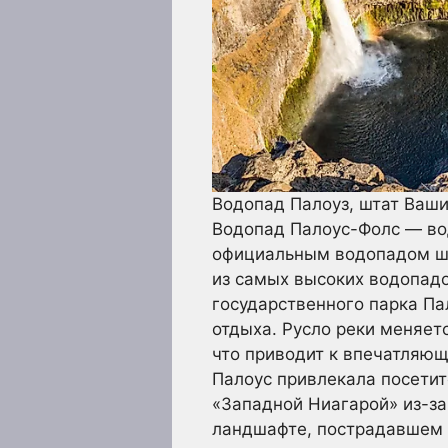
Водопад Палоуз, штат Ваши
Водопад Палоус-Фолс — вод
официальным водопадом шта
из самых высоких водопадо
государственного парка Па
отдыха. Русло реки меняет
что приводит к впечатляю
Палоус привлекала посетит
«Западной Ниагарой» из-за
ландшафте, пострадавшем о