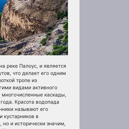
а реке Палоус, и является
тов, что делает его одним
роткой тропе из
угими видами активного
ся многочисленные каскады,
года. Красота водопада
нники называют его
и кустарников в
 но и исторически значим,