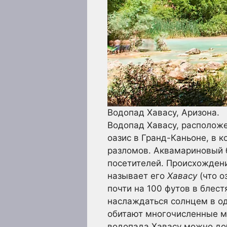
Водопад Хавасу, Аризона.
Водопад Хавасу, располож
оазис в Гранд-Каньоне, в 
разломов. Аквамариновый б
посетителей. Происхождени
называет его
Хавасу
(что о
почти на 100 футов в блест
наслаждаться солнцем в од
обитают многочисленные м
водопада Хавасу можно доб