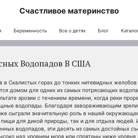
Счастливое материнство
я
Беременность
Все о детях
Блог
Каталог
сных Водопадов В США
 в Скалистых горах до тонких нитевидных желобов 
ся домом для одних из самых потрясающих водопа
льтате эрозии с течением времени, когда реки прор
ощные водопады. Благодаря завораживающим зрели
кже сыграли значительную роль в нашей окружающе
 пищи для дикой природы, так и для отдыха людей. 
нных водопадов, эти десять из самых достойных съ
высоко над уровнем моря или спрятаны ниже уровня 