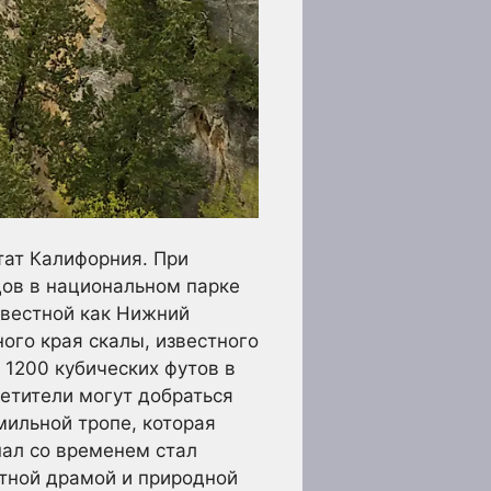
тат Калифорния. При
дов в национальном парке
звестной как Нижний
ого края скалы, известного
 1200 кубических футов в
сетители могут добраться
мильной тропе, которая
ал со временем стал
тной драмой и природной