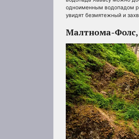
одноименным водопадом рас
увидят безмятежный и захв
Малтнома-Фолс,