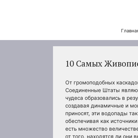
Перейти
к
содержимому
Главна
10 Самых Живопи
От громоподобных каскадов
Соединенные Штаты являют
чудеса образовались в резу
создавая динамичные и м
приносят, эти водопады та
обеспечивая как источники
есть множество величестве
от того, находятся ли они 