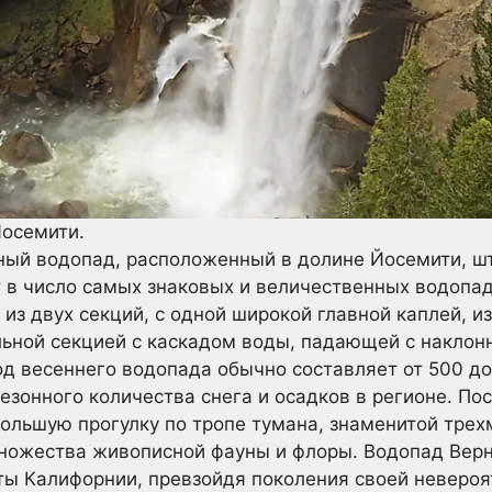
Йосемити.
ный водопад, расположенный в долине Йосемити, ш
т в число самых знаковых и величественных водопа
 из двух секций, с одной широкой главной каплей, и
льной секцией с каскадом воды, падающей с наклонн
од весеннего водопада обычно составляет от 500 до
сезонного количества снега и осадков в регионе. По
ольшую прогулку по тропе тумана, знаменитой трех
множества живописной фауны и флоры. Водопад Верн
ты Калифорнии, превзойдя поколения своей невероя