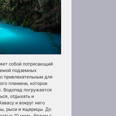
ляет собой потрясающий
стемой подземных
но привлекательным для
ого племени, которое
). Водопад погружается
ься, отдыхать и
авасу и вокруг него
ы, рыси и ящерицы. До
остью 10 миль. Рядом с