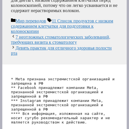
для диеты с низким содержанием клетчатки перед
колоноскопией, потому что он легко усваивается и не
содержит нерастворимых волокон.
Рубрики
Метки
Мир переводов
11 Список продуктов с низким
содержанием клетчатки для подготовки к
колоноскопии
7 неотложных стоматологических заболеваний,
требующих визита к стоматологу
Девять практик для отличного здоровья полости
рта
* Meta признана экстремистской организацией и 
запрещена в РФ
** Facebook принадлежит компании Meta, 
признанной экстремистской организацией и 
запрещенной в РФ
*** Instagram принадлежит компании Meta, 
признанной экстремистской организацией и 
запрещенной в РФ 
**** Вся информация, изложенная на сайте, 
носит сугубо рекомендательный характер и не 
является руководством к действию.