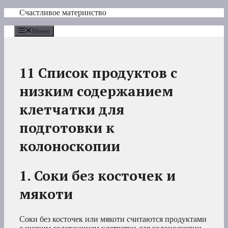
Перейти
Счастливое материнство
к
содержимому
Меню
11 Список продуктов с
низким содержанием
клетчатки для
подготовки к
колоноскопии
1. Соки без косточек и
мякоти
Соки без косточек или мякоти считаются продуктами