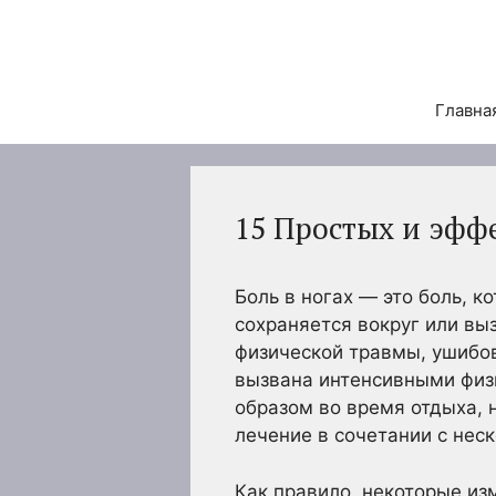
Перейти
к
содержимому
Главна
15 Простых и эфф
Боль в ногах — это боль, 
сохраняется вокруг или вы
физической травмы, ушибов
вызвана интенсивными физ
образом во время отдыха, 
лечение в сочетании с нес
Как правило, некоторые изм