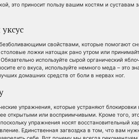
кой, это приносит пользу вашим костям и суставам 
 уксус
безболивающими свойствами, которые помогают сня
 столовые ложки натощак рано утром или принимайт
 Обязательно используйте сырой органический яблоч
осите его вкуса, используйте немного меда – это з
лучших домашних средств от боли в нервах ног.
у
ческие упражнения, которые устраняют блокировки 
ее открытыми или восприимчивыми. Кроме того, эт
 поскольку упражнения носят восстановительный ха
вление. Единственная загвоздка в том, что вам ну
навредить себе. Вот почему мы всегда рекомендуем 