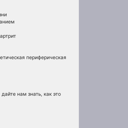
зни
танием
оартрит
бетическая периферическая
дайте нам знать, как это