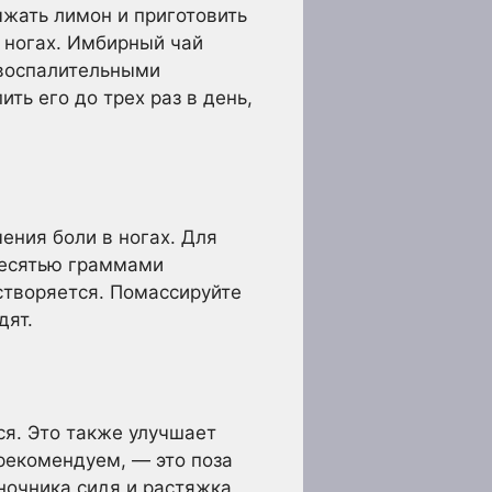
ыжать лимон и приготовить
в ногах. Имбирный чай
овоспалительными
ть его до трех раз в день,
ения боли в ногах. Для
десятью граммами
астворяется. Помассируйте
дят.
ся. Это также улучшает
рекомендуем, — это поза
ночника сидя и растяжка