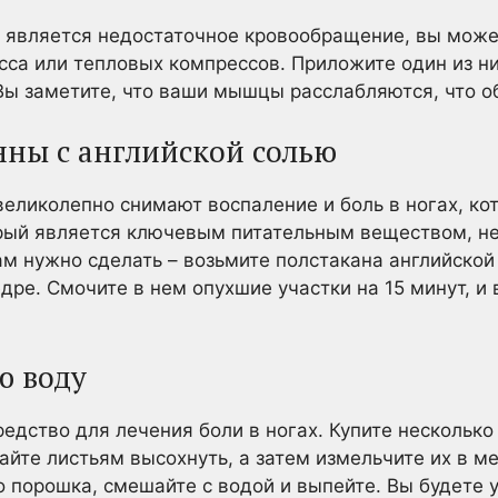
х является недостаточное кровообращение, вы мож
сса или тепловых компрессов. Приложите один из н
 Вы заметите, что ваши мышцы расслабляются, что о
нны с английской солью
великолепно снимают воспаление и боль в ногах, ко
орый является ключевым питательным веществом, 
ам нужно сделать – возьмите полстакана английской 
дре. Смочите в нем опухшие участки на 15 минут, и
ю воду
едство для лечения боли в ногах. Купите несколько
Дайте листьям высохнуть, а затем измельчите их в м
о порошка, смешайте с водой и выпейте. Вы будете