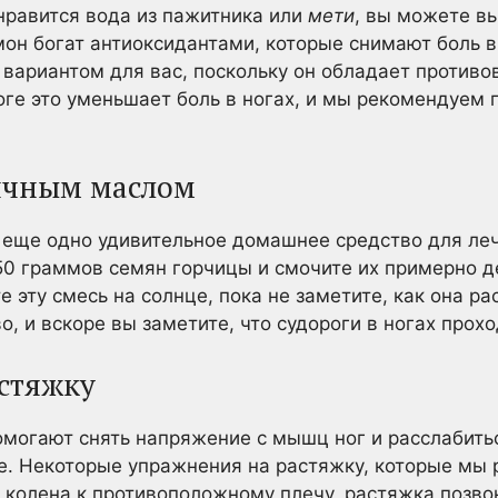
 нравится вода из пажитника или
мети
, вы можете в
мон богат антиоксидантами, которые снимают боль 
вариантом для вас, поскольку он обладает против
ге это уменьшает боль в ногах, и мы рекомендуем пи
чичным маслом
еще одно удивительное домашнее средство для леч
250 граммов семян горчицы и смочите их примерно 
 эту смесь на солнце, пока не заметите, как она р
о, и вскоре вы заметите, что судороги в ногах прохо
астяжку
могают снять напряжение с мышц ног и расслабить
. Некоторые упражнения на растяжку, которые мы 
 колена к противоположному плечу, растяжка позво