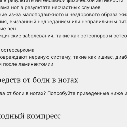
 в результате интенсивной физической активности
вма ног в результате несчастных случаев
ие из-за малоподвижного и нездорового образа жи
ния, вызванный недоеданием или неправильным пи
ие вен
цинские заболевания, такие как остеопороз и осте
к остеосаркома
повреждают нервную систему, такие как ишиас, диа
м после ламинэктомии
едств от боли в ногах
а от боли в ногах? Попробуйте приведенные ниже и 
олодный компресс