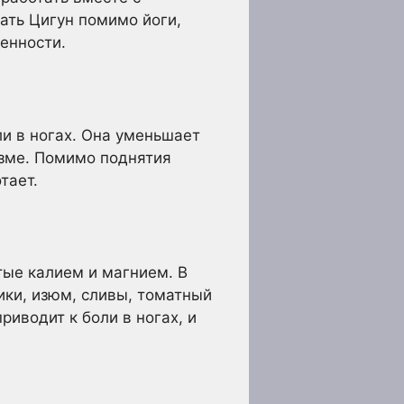
ать Цигун помимо йоги,
менности.
ли в ногах. Она уменьшает
зме. Помимо поднятия
тает.
тые калием и магнием. В
ики, изюм, сливы, томатный
риводит к боли в ногах, и