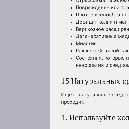
Стрессовые переломы
Повреждение или тра
Плохое кровообращен
Дефицит калия и маг
Варикозное расширен
Дегенеративные меди
Миалгия
Рак костей, такой ка
Состояния, которые 
невропатия и синдро
15 Натуральных ср
Ищете натуральные средств
проходит.
1. Используйте х