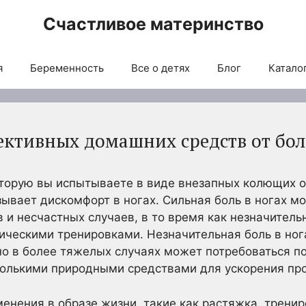
Счастливое материнство
я
Беременность
Все о детях
Блог
Каталог
ективных домашних средств от бол
которую вы испытываете в виде внезапных колющих 
зывает дискомфорт в ногах. Сильная боль в ногах мо
 и несчастных случаев, в то время как незначитель
ическими тренировками. Незначительная боль в ног
но в более тяжелых случаях может потребоваться 
колькими природными средствами для ускорения пр
енения в образе жизни, такие как растяжка, тренир