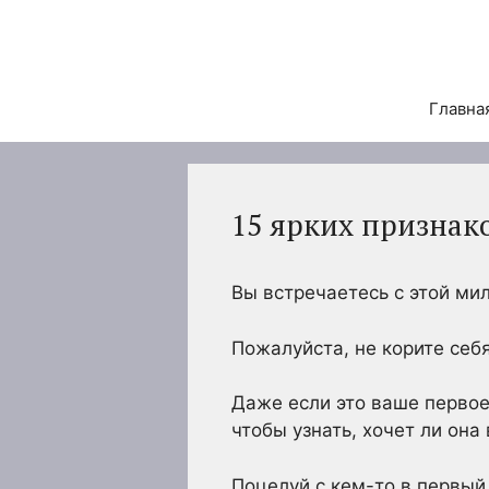
Перейти
к
содержимому
Главна
15 ярких признако
Вы встречаетесь с этой мил
Пожалуйста, не корите себя
Даже если это ваше первое
чтобы узнать, хочет ли она
Поцелуй с кем-то в первый 