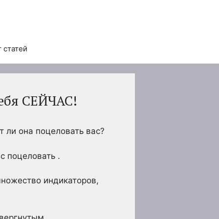
 статей
тебя СЕЙЧАС!
т ли она поцеловать вас?
ас поцеловать .
множество индикаторов,
твергнутым.