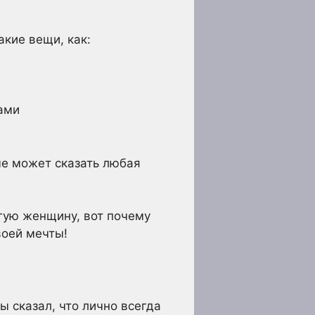
акие вещи, как:
ами
ые может сказать любая
угую женщину, вот почему
воей мечты!
бы сказал, что лично всегда