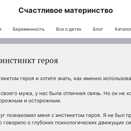
Счастливое материнство
я
Беременность
Все о детях
Блог
Каталог
 инстинкт героя
тинктом героя и хотите знать, как именно использов
 своего мужа, у нас была отличная связь. Но он не 
торожным и осторожным.
уг познакомил меня с инстинктом героя. Я не был п
о говорило о глубоких психологических движущих си