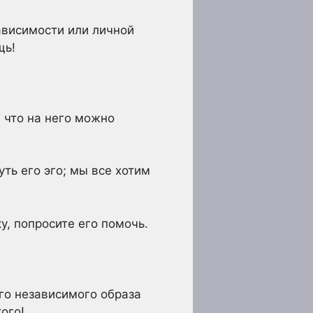
ависимости или личной
щь!
 что на него можно
уть его эго; мы все хотим
у, попросите его помочь.
его независимого образа
ого!