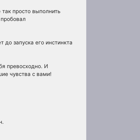
е так просто выполнить
 пробовал
 до запуска его инстинкта
ебя превосходно. И
шие чувства с вами!
н.