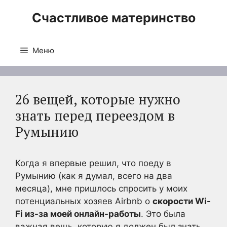
Перейти
Счастливое материнство
к
содержимому
Меню
26 вещей, которые нужно
знать перед переездом в
Румынию
Когда я впервые решил, что поеду в
Румынию (как я думал, всего на два
месяца), мне пришлось спросить у моих
потенциальных хозяев Airbnb о
скорости Wi-
Fi из-за моей онлайн-работы
. Это была
важная вещь, которую я должен был знать