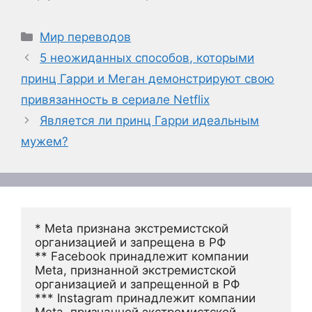
Рубрики
Мир переводов
5 неожиданных способов, которыми
принц Гарри и Меган демонстрируют свою
привязанность в сериале Netflix
Является ли принц Гарри идеальным
мужем?
* Meta признана экстремистской 
организацией и запрещена в РФ
** Facebook принадлежит компании 
Meta, признанной экстремистской 
организацией и запрещенной в РФ
*** Instagram принадлежит компании 
Meta, признанной экстремистской 