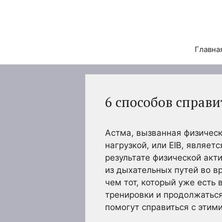
Перейти
к
содержимому
Главна
6 способов справи
Астма, вызванная физическ
нагрузкой, или EIB, являе
результате физической акти
из дыхательных путей во в
чем тот, который уже есть
тренировки и продолжаться
помогут справиться с этим