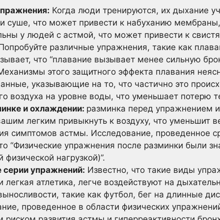
упражнения:
Когда люди тренируются, их дыхание у
 и суше, что может привести к набуханию мембраны
ьны у людей с астмой, что может привести к свис
 Попробуйте различные упражнения, такие как плав
зывает, что “плавание вызывает менее сильную бро
 Механизмы этого защитного эффекта плавания неясн
анные, указывающие на то, что частично это происх
о воздуха на уровне воды, что уменьшает потерю т
минке и охлаждении:
разминка перед упражнением и
ашим легким привыкнуть к воздуху, что уменьшит в
ния симптомов астмы. Исследование, проведенное с
 что “Физические упражнения после разминки были з
й физической нагрузкой)”.
 серии упражнений:
Известно, что такие виды упраж
и легкая атлетика, легче воздействуют на дыхатель
ыносливости, такие как футбол, бег на длинные ди
ние, проведенное в области физических упражнений
м риском развития астмы и гиперреактивности бронх