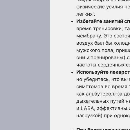
физические усилия н
легких”.
Избегайте занятий сп
время тренировки, та
мембрану. Это состоя
воздух был бы холод
мужского пола, пришл
они и тренированы) 
частоты сердечных со
Используйте лекарст
но убедитесь, что вы
симптомов во время т
как альбутерол) за д
дыхательных путей на
и LABA, эффективны 
нагрузкой) при однок