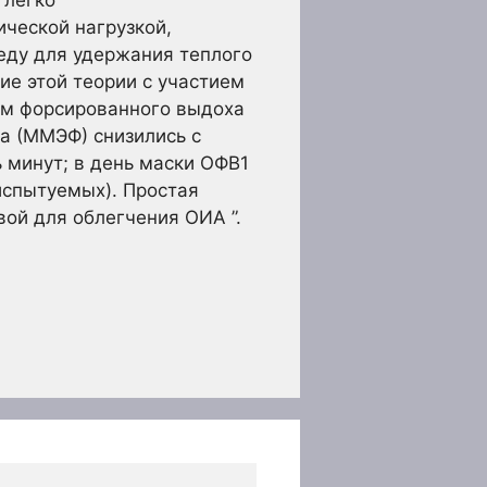
 легко
ческой нагрузкой,
реду для удержания теплого
ие этой теории с участием
ем форсированного выдоха
ха (ММЭФ) снизились с
ь минут; в день маски ОФВ1
испытуемых). Простая
ой для облегчения ОИА ”.