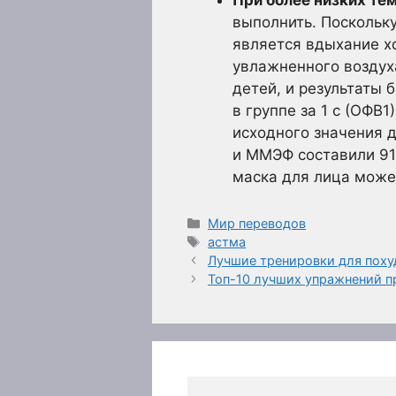
При более низких те
выполнить. Поскольк
является вдыхание хо
увлажненного воздух
детей, и результаты
в группе за 1 с (ОФВ
исходного значения д
и ММЭФ составили 91
маска для лица може
Рубрики
Мир переводов
Метки
астма
Лучшие тренировки для поху
Топ-10 лучших упражнений пр