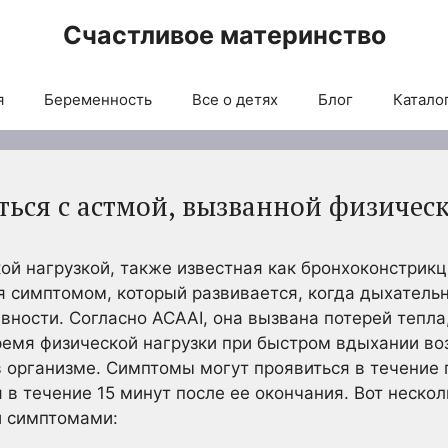
Счастливое материнство
я
Беременность
Все о детях
Блог
Каталог
ться с астмой, вызванной физичес
ой нагрузкой, также известная как бронхоконстрик
тся симптомом, который развивается, когда дыхатель
вности. Согласно ACAAI, она вызвана потерей тепла,
ремя физической нагрузки при быстром вдыхании воз
 в организме. Симптомы могут проявиться в течение
 в течение 15 минут после ее окончания. Вот нескол
и симптомами: