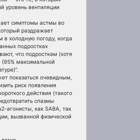
ий уровень вентиляции
вает симптомы астмы во
 который раздражает
м в холодную погоду, когда
ванных подростках
вают, что подросткам (хотя
и (95% максимальной
туре)”.
жет показаться очевидным,
изить риск появления
короткого действия (такого
редотвратить спазмы
а2-агонисты, как SABA, так
ции, вызванной физической