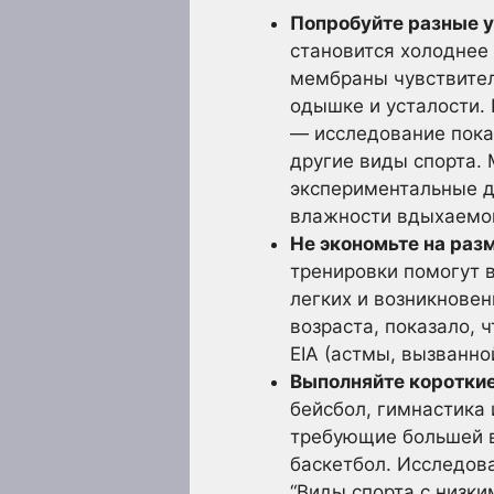
Попробуйте разные 
становится холоднее
мембраны чувствител
одышке и усталости.
— исследование пока
другие виды спорта.
экспериментальные д
влажности вдыхаемог
Не экономьте на раз
тренировки помогут в
легких и возникнове
возраста, показало,
EIA (астмы, вызванно
Выполняйте короткие
бейсбол, гимнастика 
требующие большей в
баскетбол. Исследова
“Виды спорта с низки