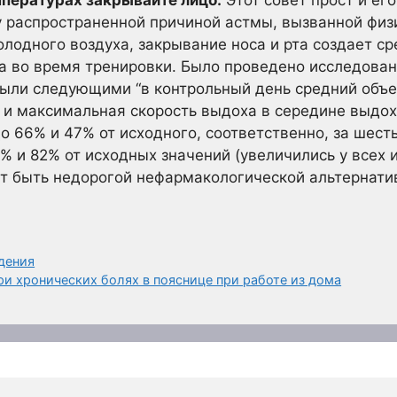
мпературах закрывайте лицо:
Этот совет прост и его
у распространенной причиной астмы, вызванной физи
лодного воздуха, закрывание носа и рта создает с
а во время тренировки. Было проведено исследован
 были следующими “в контрольный день средний объ
1) и максимальная скорость выдоха в середине выдо
о 66% и 47% от исходного, соответственно, за шест
% и 82% от исходных значений (увеличились у всех 
т быть недорогой нефармакологической альтернатив
дения
и хронических болях в пояснице при работе из дома