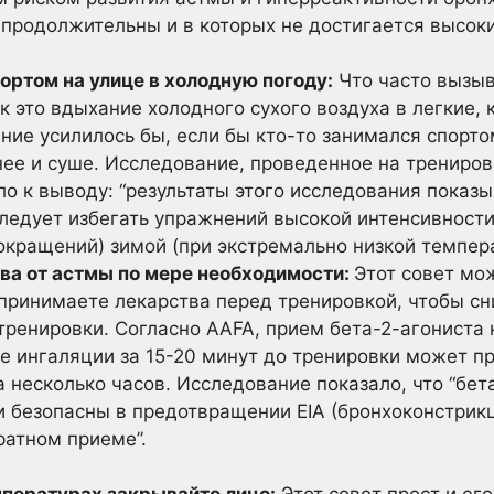
епродолжительны и в которых не достигается высок
ортом на улице в холодную погоду:
Что часто вызы
к это вдыхание холодного сухого воздуха в легкие,
ние усилилось бы, если бы кто-то занимался спорто
нее и суше. Исследование, проведенное на трениро
о к выводу: “результаты этого исследования показы
следует избегать упражнений высокой интенсивност
кращений) зимой (при экстремально низкой темпера
ва от астмы по мере необходимости:
Этот совет мо
 принимаете лекарства перед тренировкой, чтобы сн
ренировки. Согласно AAFA, прием бета-2-агониста 
ве ингаляции за 15-20 минут до тренировки может п
 несколько часов. Исследование показало, что “бет
и безопасны в предотвращении EIA (бронхоконстрик
ратном приеме”.