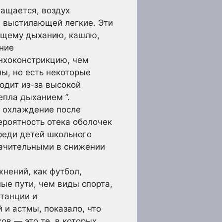
чащается, воздух
, выстилающей легкие. Эти
тящему дыханию, кашлю,
ание
нхоконстрикцию, чем
ы, но есть некоторые
одит из-за высокой
епла дыханием ”.
 охлаждение после
ероятность отека оболочек
реди детей школьного
начительными в снижении
нений, как футбол,
ные пути, чем виды спорта,
станции и
 и астмы, показало, что
ов — это те, в которых