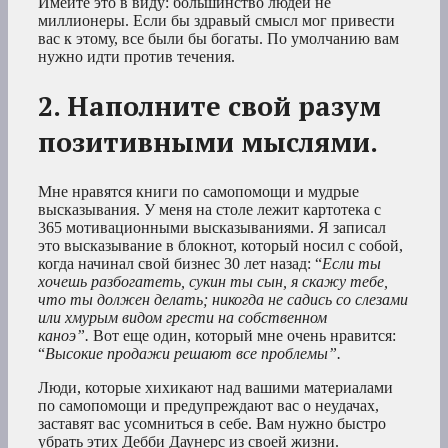
Имейте это в виду: большинство людей не
миллионеры. Если бы здравый смысл мог привести
вас к этому, все были бы богаты. По умолчанию вам
нужно идти против течения.
2. Наполните свой разум
позитивными мыслями.
Мне нравятся книги по самопомощи и мудрые
высказывания. У меня на столе лежит картотека с
365 мотивационными высказываниями. Я записал
это высказывание в блокнот, который носил с собой,
когда начинал свой бизнес 30 лет назад: “
Если ты
хочешь разбогатеть, сукин ты сын, я скажу тебе,
что ты должен делать; никогда не садись со слезами
или хмурым видом грести на собственном
каноэ”.
Вот еще один, который мне очень нравится:
“
Высокие продажи решают все проблемы”.
Люди, которые хихикают над вашими материалами
по самопомощи и предупреждают вас о неудачах,
заставят вас усомниться в себе. Вам нужно быстро
убрать этих Дебби Даунерс из своей жизни.