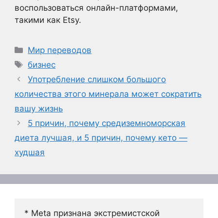
воспользоваться онлайн-платформами,
такими как Etsy.
Рубрики
Мир переводов
Метки
бизнес
Употребление слишком большого
количества этого минерала может сократить
вашу жизнь
5 причин, почему средиземноморская
диета лучшая, и 5 причин, почему кето —
худшая
* Meta признана экстремистской 