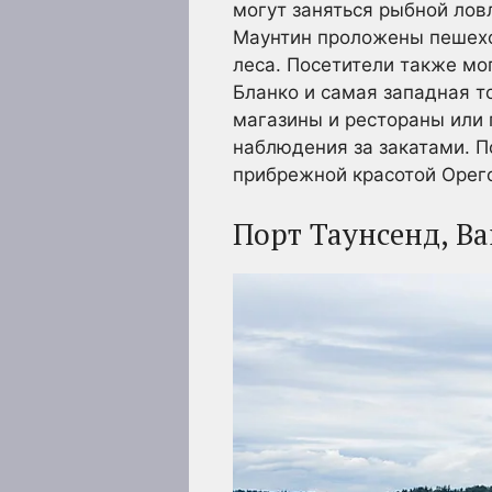
могут заняться рыбной лов
Маунтин проложены пешех
леса. Посетители также мо
Бланко и самая западная т
магазины и рестораны или 
наблюдения за закатами. П
прибрежной красотой Орег
Порт Таунсенд, В