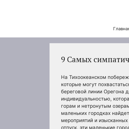
Перейти
к
содержимому
Главна
9 Самых симпатич
На Тихоокеанском побереж
которые могут похвастать
береговой линии Орегона 
индивидуальностью, котора
горам и нетронутым озерам
маленьких городках найдет
мероприятий и изысканных
отпуск, эти маленькие гор