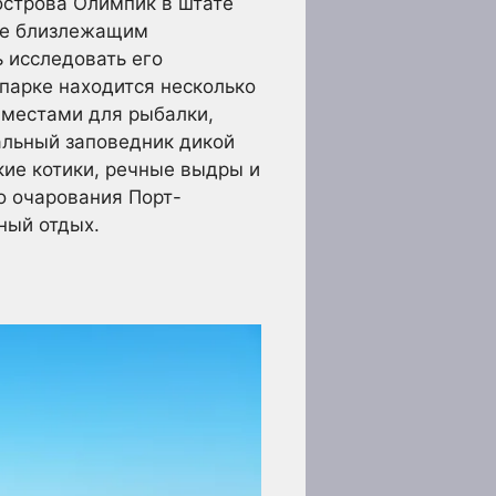
острова Олимпик в штате
сле близлежащим
 исследовать его
парке находится несколько
и местами для рыбалки,
альный заповедник дикой
кие котики, речные выдры и
о очарования Порт-
ный отдых.