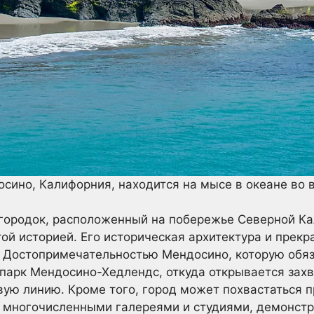
сино, Калифорния, находится на мысе в океане во 
ородок, расположенный на побережье Северной Ка
той историей. Его историческая архитектура и прек
. Достопримечательностью Мендосино, которую обяз
 парк Мендосино-Хедлендс, откуда открывается зах
овую линию. Кроме того, город может похвастаться
 многочисленными галереями и студиями, демонс