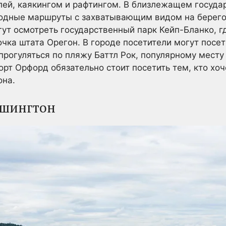
лей, каякингом и рафтингом. В близлежащем госуда
одные маршруты с захватывающим видом на берего
гут осмотреть государственный парк Кейп-Бланко, г
очка штата Орегон. В городе посетители могут посе
прогуляться по пляжу Баттл Рок, популярному месту
орт Орфорд обязательно стоит посетить тем, кто хоч
она.
ашингтон