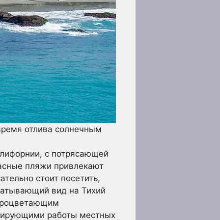
время отлива солнечным
лифорнии, с потрясающей
расные пляжи привлекают
ательно стоит посетить,
ватывающий вид на Тихий
 процветающим
трирующими работы местных