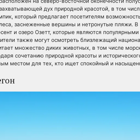
расположен на северо-восточной оконечности полу
 захватывающей дух природной красотой, в том чи
пик, который предлагает посетителям возможность
еса, заснеженные вершины и нетронутые пляжи. В 
ресент и озеро Озетт, которые являются популярным
тители также могут осмотреть близлежащий национ
итает множество диких животных, в том числе морс
даря сочетанию природной красоты и историческог
ым местом для тех, кто ищет спокойный и насыщен
егон