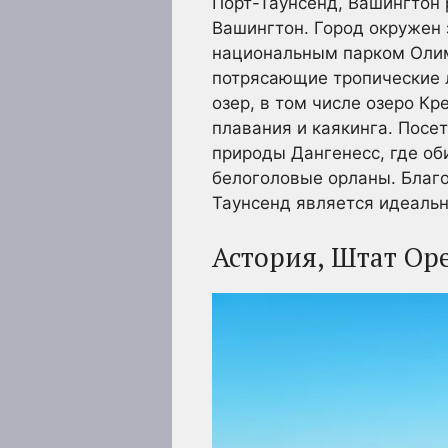
Порт-Таунсенд, Вашингтон 
Вашингтон. Город окружен
национальным парком Олим
потрясающие тропические л
озер, в том числе озеро К
плавания и каякинга. Посе
природы Дангенесс, где об
белоголовые орланы. Благо
Таунсенд является идеальн
Астория, Штат Ор