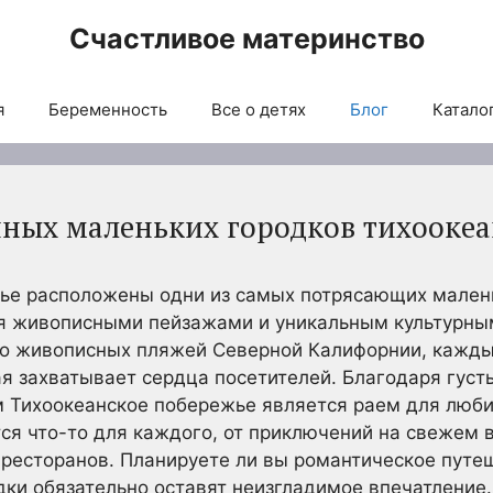
Счастливое материнство
я
Беременность
Все о детях
Блог
Каталог
ных маленьких городков тихоокеа
ье расположены одни из самых потрясающих малень
ся живописными пейзажами и уникальным культурны
до живописных пляжей Северной Калифорнии, кажды
я захватывает сердца посетителей. Благодаря гус
 Тихоокеанское побережье является раем для люби
ся что-то для каждого, от приключений на свежем 
 ресторанов. Планируете ли вы романтическое путе
одки обязательно оставят неизгладимое впечатление.