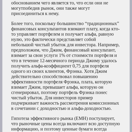
обоснованием чего является то, что если они не
могутпобедив рынок, они также могут
присоединиться к нему.
Более того, поскольку большинство “традиционных”
финансовых консультантов взимают плату, когда кто-
то управляет портфелем и получает альфа, равную
нулю, это фактически представляет собой
небольшой чистый убыток для инвестора. Например,
предположим, что Джим, финансовый консультант,
взимает за свои услуги 1% от стоимости портфеля и
что в течение 12-месячного периода Джиму удалось
получить альфа-коэффициент 0,75 для портфеля
одного из своих клиентов, Фрэнка. Хотя Джим
действительно способствовал повышению
эффективности портфеля Фрэнка, плата, которую
взимает Джим, превышает альфа, которую он
сгенерировал, поэтому портфель Фрэнка понес
чистый убыток. Для инвесторов пример
подчеркивает важность рассмотрения комиссионных
в сочетании с доходностью и альфа-доходностью.
Гипотеза эффективного рынка (EMH) постулирует,
что рыночные цены всегда включают всю доступную
информацию, и поэтому ценные бумаги всегда