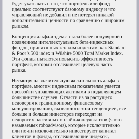
будет указывать на то, что портфель или фонд
идеально соответствуют базовому индексу и что
управляющий не добавил и не потерял никакой
дополнительной ценности по сравнению с широким
рынком.
Концепция альфа-индекса стала более популярной с
появлением интеллектуальных бета-индексных
фондов, привязанных к таким индексам, как Standard
& Poor’s 500 index и Wilshire 5000 Total Market Index.
Эти фонды пытаются повысить эффективность
портфеля, который отслеживает целевую часть
рынка.
Несмотря на значительную желательность альфа в
портфеле, многим индексным показателям удается
превзойти управляющих активами в подавляющем
большинстве случаев. Отчасти из-за растущего
недоверия к традиционному финансовому
консультированию, вызванного этой тенденцией, все
больше и больше инвесторов переходят на
недорогих пассивных онлайн-консультантов (часто
называемых roboadvisors), которые исключительно
или почти исключительно инвестируют капитал
клиентов в фонды, отслеживающие индексы,