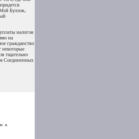
 придется
Мэй Буллок,
ный
 уплаты налогов
ямо на
ное гражданство
т некоторые
ов тщательно
нам Соединенных
м к 