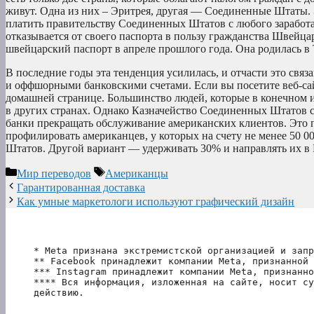
живут. Одна из них – Эритрея, другая — Соединенные Штаты. Эт
платить правительству Соединенных Штатов с любого заработа
отказывается от своего паспорта в пользу гражданства Швейца
швейцарский паспорт в апреле прошлого года. Она родилась в 
В последние годы эта тенденция усилилась, и отчасти это свя
и оффшорными банковскими счетами. Если вы посетите веб-са
домашней странице. Большинство людей, которые в конечном 
в других странах. Однако Казначейство Соединенных Штатов с
банки прекращать обслуживание американских клиентов. Это п
профилировать американцев, у которых на счету не менее 50 
Штатов. Другой вариант — удерживать 30% и направлять их в
Рубрики
Метки
Мир переводов
Американцы
Гарантированная доставка
Как умные маркетологи используют графический дизайн
* Meta признана экстремистской организацией и запр
** Facebook принадлежит компании Meta, признанной 
*** Instagram принадлежит компании Meta, признанно
**** Вся информация, изложенная на сайте, носит су
действию.