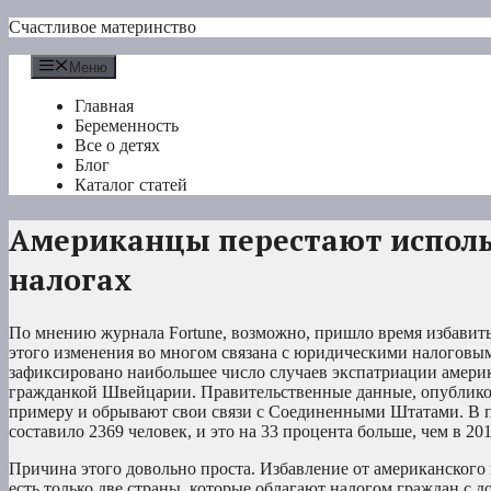
Перейти
Счастливое материнство
к
содержимому
Меню
Главная
Беременность
Все о детях
Блог
Каталог статей
Американцы перестают использ
налогах
По мнению журнала Fortune, возможно, пришло время избавить
этого изменения во многом связана с юридическими налоговым
зафиксировано наибольшее число случаев экспатриации америк
гражданкой Швейцарии. Правительственные данные, опубликов
примеру и обрывают свои связи с Соединенными Штатами. В п
составило 2369 человек, и это на 33 процента больше, чем в 201
Причина этого довольно проста. Избавление от американского 
есть только две страны, которые облагают налогом граждан с д