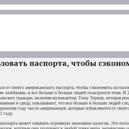
овать паспорта, чтобы сэконо
ся от своего американского паспорта, чтобы сэкономить на нало
и лазейками, и все больше и больше людей пользуются этим. В 
анских граждан, включая музыкантшу Тину Тернер, которая реш
анные в среду, показывают, что все больше и больше людей сле
рошлом году число американцев, которые избавляются от своег
1 году.
паспорта может означать огромную экономию налогов. Это потом
оходов, которые они получают в любой точке мира, независимо от