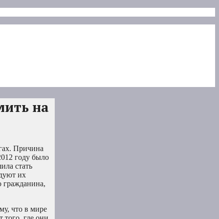
мить на
гах. Причина
2012 году было
ила стать
дуют их
о гражданина,
у, что в мире
 того, где они