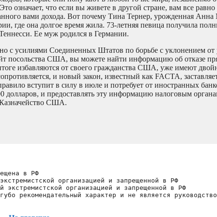
о означает, что если вы живете в другой стране, вам все равно
нного вами дохода. Вот почему Тина Тернер, урожденная Анна 
рии, где она долгое время жила. 73-летняя певица получила пол
Теннесси. Ее муж родился в Германии.
зано с усилиями Соединенных Штатов по борьбе с уклонением от
йт посольства США, вы можете найти информацию об отказе пр
итоге избавляются от своего гражданства США, уже имеют двой
опротивляется, и новый закон, известный как FACTA, заставляе
равило вступит в силу в июле и потребует от иностранных банк
000 долларов, и предоставлять эту информацию налоговым орга
 Казначейство США.
ещена в РФ
экстремистской организацией и запрещенной в РФ
й экстремистской организацией и запрещенной в РФ 
губо рекомендательный характер и не является руководство