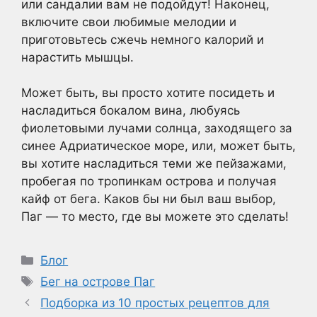
или сандалии вам не подойдут! Наконец,
включите свои любимые мелодии и
приготовьтесь сжечь немного калорий и
нарастить мышцы.
Может быть, вы просто хотите посидеть и
насладиться бокалом вина, любуясь
фиолетовыми лучами солнца, заходящего за
синее Адриатическое море, или, может быть,
вы хотите насладиться теми же пейзажами,
пробегая по тропинкам острова и получая
кайф от бега. Каков бы ни был ваш выбор,
Паг — то место, где вы можете это сделать!
Рубрики
Блог
Метки
Бег на острове Паг
Подборка из 10 простых рецептов для