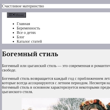
Перейти
Счастливое материнство
к
содержимому
Меню
Главная
Беременность
Все о детях
Блог
Каталог статей
Богемный стиль
Богемный или цыганский стиль — это современная и романтич
свободе.
Богемный стиль возвращается каждый год с приближением лета,
которые всегда ассоциируются с летним периодом. Несмотря на 
богемный стиль в основном характеризуется некоторыми пред
цыганского стиля.