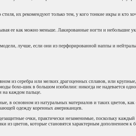
стиля, их рекомендуют только тем, у кого тонкие икры и кто хо
рывая ее как можно меньше. Лакированные ногти и небольшие у
 модели, лучше, если они из перфорированной наппы и нейтрал
овном из серебра или мелких драгоценных сплавов, или крупные
ды бохо-шик в большом изобилии: никогда не надевается одно 
 на каждом пальце.
ные, в основном из натуральных материалов и таких цветов, как 
инающей одежду коренных американцев.
нцезащитные очки, практически незаменимые, поскольку кажды
енки из цветов, которые становятся характерным дополнением к б