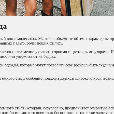
да
ный для семидесятых. Мягкие и объемные объемы характерны пр
ванных пальто, облегающих фигуру.
иколоток и неизменно украшены яркими и цветочными узорами. 
алию или удерживают на бедрах.
 одежды, которые могут позволить себе роскошь быть скудным
гемного стиля особенно подходят джинсы широкого кроя, возмо
емного стиля, который, безусловно, предпочитает открытую обу
или бусинами, в то время как босоножки на танкетке чаще укр