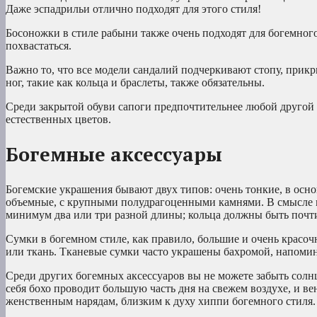
Даже эспадрильи отлично подходят для этого стиля!
Босоножки в стиле рабыни также очень подходят для богемного 
похвастаться.
Важно то, что все модели сандалий подчеркивают стопу, прик
ног, такие как кольца и браслеты, также обязательны.
Среди закрытой обуви сапоги предпочтительнее любой другой
естественных цветов.
Богемные аксессуары
Богемские украшения бывают двух типов: очень тонкие, в осн
объемные, с крупными полудрагоценными камнями. В смысле мо
минимум два или три разной длины; кольца должны быть почти
Сумки в богемном стиле, как правило, большие и очень красоч
или ткань. Тканевые сумки часто украшены бахромой, напом
Среди других богемных аксессуаров вы не можете забыть сол
себя бохо проводит большую часть дня на свежем воздухе, и в
женственным нарядам, близким к духу хиппи богемного стиля.