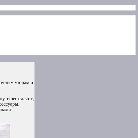
точным узорам и
 путешествовать,
сессуары,
олами