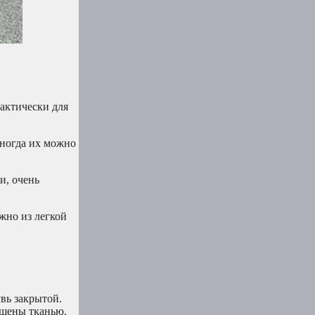
актически для
Иногда их можно
и, очень
жно из легкой
вь закрытой.
ашены тканью.