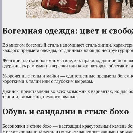
Богемная одежда: цвет и свобо
Во многом богемный стиль напоминает стиль хиппи, характер
каждого предмета одежды, от длинных юбок до неструктуриро
Женские платья в богемном стиле, как правило, длиной до щ
сдерживать ремнями из веревки или кожи, которые облегают т
Укороченные топы и майки — единственные предметы богемной
короткими в талии или с глубоким вырезом.
Джинсы представлены во всех возможных вариантах, но для бо
ткани и, возможно, немного рваные.
Обувь и сандалии в стиле бохо
Босоножки в стиле бохо — настоящий краеугольный камень бог
Низкие сандалии обычно из кожи, украшенные яркими цветами 