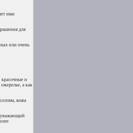
чет ими
крашения для
ьных или очень
, красочные и
ожерелье, а как
солома, кожа
й уважающий
олее