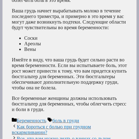
облегчить боль в это время.
Ваша грудь начнет вырабатывать молоко в течение
последнего триместра, и примерно в это время у вас
могут даже возникнуть подтеки. Следующие области
будут чувствительны во время беременности:
Соски
Ареолы
Вены
Имейте в виду, что ваша грудь будет сильно расти во
время беременности. Если вы испытываете боль, этот
рост может привести к тому, что вам придется купить
бюстгальтер для беременных. Эти бюстгальтеры
обеспечивают дополнительную поддержку груди,
чтобы она не болела.
Все беременные женщины должны использовать
бюстгальтер для беременных, чтобы облегчить стресс
и боли в груди.
Рубрики
Метки
Беременность
боль в груди
Как бороться с болью при грудном
вскармливании?
Все, что вам нужно знать о ваннах со льдом