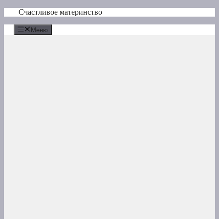
Перейти
Счастливое материнство
к
содержимому
Меню