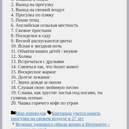
2. Выход на прогулку
3. Выход на свежий воздух
4. Прогулка по пляжу
5. Пение птиц
6. Английская сельская местность
7. Свежие простыни
8. Посиделки в саду
9. Весной распускаются цветы
10. Ясная и звездная ночь
11. Объятия ваших детей / внуков
12. Холмы
13. Встречаться с друзьями
14. Смеяться так, что болит живот
15. Воскресное жаркое
16. Долгое лежание
17. Звуки дождя за окном
18. Слушая свою любимую песню
19. Слыша, как хрустят листья под ногами, ты
гуляешь осенью
20. Чашка горячего кофе по утрам
Рубрики
Метки
Мир переводов
Британцы учатся ценить
прогулки на свежем воздухе в 27 лет
Ведение здорового образа жизни в Интернете –