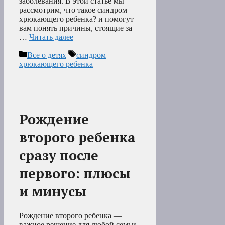
заболевания. В этой статье мы
рассмотрим, что такое синдром
хрюкающего ребенка? и помогут
вам понять причины, стоящие за
…
Читать далее
Рубрики
Метки
Все о детях
синдром
хрюкающего ребенка
Рождение
второго ребенка
сразу после
первого: плюсы
и минусы
Рождение второго ребенка —
важное решение для любой семьи,