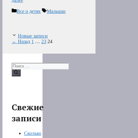
далее
Рубрики
Метки
Все о детях
Малыши
Новые записи
Страница
Страница
Страница
←
Назад
1
…
23
24
Поиск:
Свежие
записи
Сколько