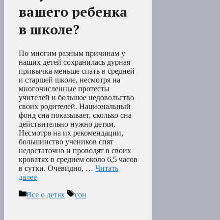
вашего ребенка
в школе?
По многим разным причинам у
наших детей сохранилась дурная
привычка меньше спать в средней
и старшей школе, несмотря на
многочисленные протесты
учителей и большое недовольство
своих родителей. Национальный
фонд сна показывает, сколько сна
действительно нужно детям.
Несмотря на их рекомендации,
большинство учеников спят
недостаточно и проводят в своих
кроватях в среднем около 6,5 часов
в сутки. Очевидно, …
Читать
далее
Рубрики
Метки
Все о детях
сон