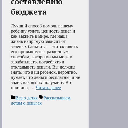
составлению
бюджета
Лучший способ помочь вашему
ребенку узнать ценность денег и
как выжить в мире, где наша
жизнь напрямую зависит от
зеленых банкнот, — это заставить
его привыкнуть к различным
способам, которыми мы можем
зарабатывать, потреблять и
откладывать деньги. Вы должны
знать, что ваш ребенок, вероятно,
думает, что деньги бесплатны, и не
знает, как вы их получаете. Вот
причина, …
Читать далее
Рубрики
Метки
Все о детях
Рассказываем
детям о деньгах