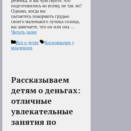
ребенка, и вы чувствуете, что
подготовились ко всему, не так ли?
Однако, когда вы
пытаетесь покормить грудью
своего маленького лучика солнца,
вы замечаете, что он или она …
Читать далее
Рубрики
Метки
Все о детях
Косноязычие у
младенцев
Рассказываем
детям о деньгах:
отличные
увлекательные
занятия по