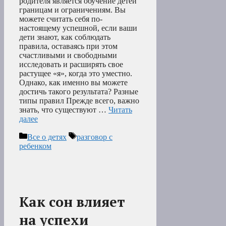
родителя является обучение детей
границам и ограничениям. Вы
можете считать себя по-
настоящему успешной, если ваши
дети знают, как соблюдать
правила, оставаясь при этом
счастливыми и свободными
исследовать и расширять свое
растущее «я», когда это уместно.
Однако, как именно вы можете
достичь такого результата? Разные
типы правил Прежде всего, важно
знать, что существуют …
Читать
далее
Рубрики
Метки
Все о детях
разговор с
ребенком
Как сон влияет
на успехи