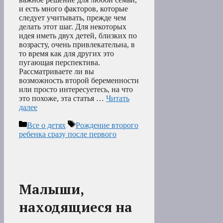
и есть много факторов, которые
следует учитывать, прежде чем
делать этот шаг. Для некоторых
идея иметь двух детей, близких по
возрасту, очень привлекательна, в
то время как для других это
пугающая перспектива.
Рассматриваете ли вы
возможность второй беременности
или просто интересуетесь, на что
это похоже, эта статья …
Читать
далее
Рубрики
Метки
Все о детях
Рождение второго
ребенка сразу после первого
Малыши,
находящиеся на