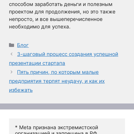
способом заработать деньги и полезным
проектом для продолжения, но это также
непросто, и все вышеперечисленное
необходимо для успеха.
Рубрики
Блог
3-шаговый процесс создания успешной
презентации стартапа
Пять причин, по которым малые
предприятия терпят неудачу, и как их
избежать
* Meta признана экстремистской 
организацией и запрещена в РФ