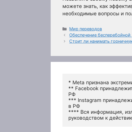
можете знать, как эффекти
необходимые вопросы и пол
Рубрики
Мир переводов
Обеспечение бесперебойной
Стоит ли нанимать горничну
* Meta признана экстрем
** Facebook принадлежит
РФ
*** Instagram принадлеж
в РФ 
**** Вся информация, из
руководством к действи