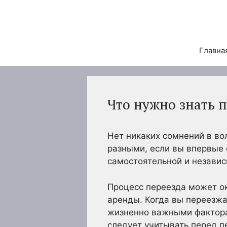
Перейти
к
содержимому
Главна
Что нужно знать 
Нет никаких сомнений в во
разными, если вы впервые 
самостоятельной и незави
Процесс переезда может ок
аренды. Когда вы переезжа
жизненно важными фактора
следует учитывать перед п