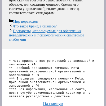
протяжении всего его существования. Таким
образом, для создания мощного бренда его
система управления брендом должна всегда
соответствовать стандартам.
Рубрики
Мир переводов
Что такое бренд в бизнесе?
Препараты, используемые для облегчения
поведенческих и психологических симптомов
слабоумия
* Meta признана экстремистской организацией и 
запрещена в РФ
** Facebook принадлежит компании Meta, 
признанной экстремистской организацией и 
запрещенной в РФ
*** Instagram принадлежит компании Meta, 
признанной экстремистской организацией и 
запрещенной в РФ 
**** Вся информация, изложенная на сайте, 
носит сугубо рекомендательный характер и не 
является руководством к действию.
На главную