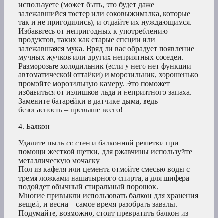
используете (может быть, это будет даже
залежавшийся тостер или соковыжималка, которые
так и не пригодились), и отдайте их нуждающимся.
Избавьтесь от непригодных к употреблению
продуктов, таких как старые специи или
залежавшаяся мука. Вряд ли вас обрадует появление
мучных жучков или других неприятных соседей.
Разморозьте холодильник (если у него нет функции
автоматической оттайки) и морозильник, хорошенько
промойте морозильную камеру. Это поможет
избавиться от излишков льда и неприятного запаха.
Замените батарейки в датчике дыма, ведь
безопасность – превыше всего!
4. Балкон
Удалите пыль со стен и балконной решетки при
помощи жесткой щетки, для ржавчины используйте
металлическую мочалку
Пол из кафеля или цемента отмойте смесью воды с
тремя ложками нашатырного спирта, а для шифера
подойдет обычный стиральный порошок.
Многие привыкли использовать балкон для хранения
вещей, и весна – самое время разобрать завалы.
Подумайте, возможно, стоит превратить балкон из