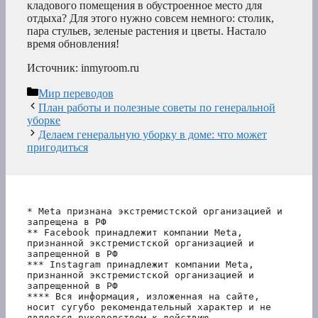
кладового помещения в обустроенное место для
отдыха? Для этого нужно совсем немного: столик,
пара стульев, зеленые растения и цветы. Настало
время обновления!
Источник: inmyroom.ru
Рубрики
Мир переводов
План работы и полезные советы по генеральной
уборке
Делаем генеральную уборку в доме: что может
пригодиться
* Meta признана экстремистской организацией и 
запрещена в РФ
** Facebook принадлежит компании Meta, 
признанной экстремистской организацией и 
запрещенной в РФ
*** Instagram принадлежит компании Meta, 
признанной экстремистской организацией и 
запрещенной в РФ 
**** Вся информация, изложенная на сайте, 
носит сугубо рекомендательный характер и не 
является руководством к действию.