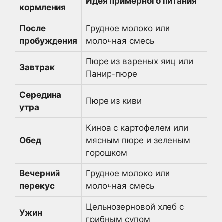
Идея примерного питания
кормления
После
Грудное молоко или
пробуждения
молочная смесь
Пюре из вареных яиц или
Завтрак
Панир-пюре
Середина
Пюре из киви
утра
Киноа с картофелем или
Обед
мясным пюре и зеленым
горошком
Вечерний
Грудное молоко или
перекус
молочная смесь
Цельнозерновой хлеб с
Ужин
грибным супом