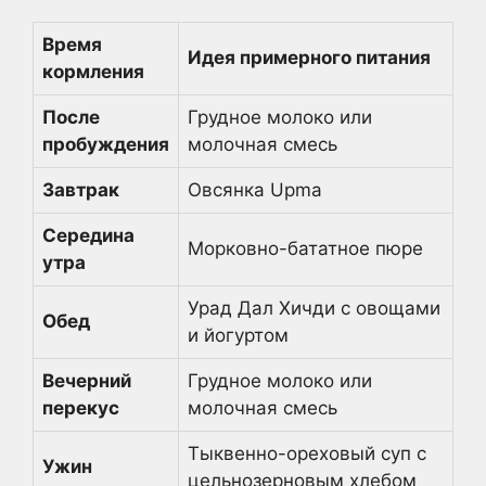
Время
Идея примерного питания
кормления
После
Грудное молоко или
пробуждения
молочная смесь
Завтрак
Овсянка Upma
Середина
Морковно-бататное пюре
утра
Урад Дал Хичди с овощами
Обед
и йогуртом
Вечерний
Грудное молоко или
перекус
молочная смесь
Тыквенно-ореховый суп с
Ужин
цельнозерновым хлебом