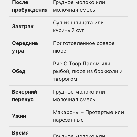
После
Грудное молоко или
пробуждения
молочная смесь
Суп из шпината или
Завтрак
куриный суп
Середина
Приготовленное соевое
утра
пюре
Рис С Тоор Далом или
Обед
рыбой, пюре из брокколи и
творогом
Вечерний
Грудное молоко или
перекус
молочная смесь
Макароны – Протертые или
Ужин
нарезанные
Время
Грудное молоко или