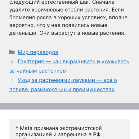
следующий естественный шаг. Сначала
удалите коричневые стебли растения. Если
бромелия росла в хороших условиях, вполне
вероятно, что у нее появились новые
детеныши. Они вырастут в новые растения.
Рубрики
Мир переводов
Гаултерия — как выращивать и ухаживать
за чайным растением
Уход за растениями-пауками — все о
поливе, размножении и преимуществах
* Meta признана экстремистской 
организацией и запрещена в РФ