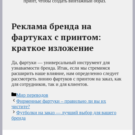
принт, чтобы создать винтажный образ.
Реклама бренда на
фартуках с принтом:
краткое изложение
Да, фартуки — универсальный инструмент для
узнаваемости бренда. Итак, если мы стремимся
расширить наше влияние, нам определенно следует
рассмотреть линию фартуков с принтом на заказ, как
для сотрудников, так и для клиентов.
Рубрики
Мир переводов
Фирменные фартуки – правильно ли вы их
чистите?
Футболки на заказ — лучший выбор для вашего
бренда