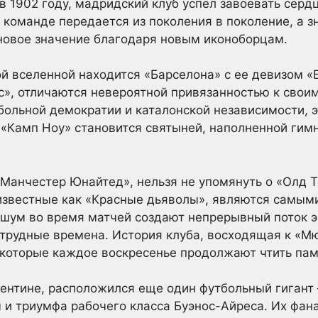
в 1902 году, мадридский клуб успел завоевать сер
к команде передается из поколения в поколение, а 
новое значение благодаря новым иконоборцам.
й вселенной находится «Барселона» с ее девизом «Б
лес», отличаются невероятной привязанностью к свои
тбольной демократии и каталонской независимости, 
 «Камп Ноу» становится святыней, наполненной гим
Манчестер Юнайтед», нельзя не упомянуть о «Олд Т
 известные как «Красные дьяволы», являются самым
и шум во время матчей создают непрерывный поток э
трудные времена. История клуба, восходящая к «М
 которые каждое воскресенье продолжают чтить пам
ентине, расположился еще один футбольный гигант 
 и триумфа рабочего класса Буэнос-Айреса. Их фа