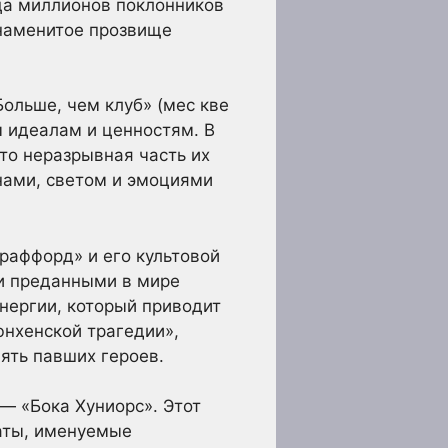
дца миллионов поклонников
знаменитое прозвище
ольше, чем клуб» (мес кве
м идеалам и ценностям. В
это неразрывная часть их
нами, светом и эмоциями
раффорд» и его культовой
и преданными в мире
нергии, который приводит
юнхенской трагедии»,
ять павших героев.
— «Бока Хуниорс». Этот
наты, именуемые