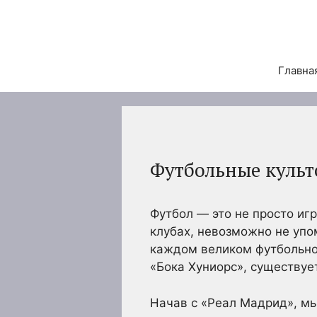
Перейти
к
содержимому
Главна
Футбольные культ
Футбол — это не просто игр
клубах, невозможно не упо
каждом великом футбольном
«Бока Хуниорс», существуе
Начав с «Реал Мадрид», мы