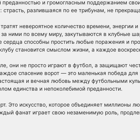
ей преданностью и громогласным поддержанием свои
: страсть, разлившаяся по ее трибунам, не прекраща
тратят невероятное количество времени, энергии и
 за ними по всему миру, закутываются в клубные 
е сердца способны простить любые поражения и пр
клубу становится смыслом жизни, а каждое воскре
оле, они не просто играют в футбол, а защищают че
аждое спасение ворот — это маленькая победа для те
астоящая и вечная любовь между футбольными куль
олом единства и непоколебимой преданности.
рт. Это искусство, которое объединяет миллионы лю
аждый фанат играет свою незаменимую роль, продл