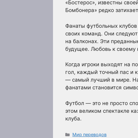
«Бостерос», известны сво
Бомбонера» редко затихает
Фанаты футбольных клубов 
своих команд. Они следуют
на балконах. Эти преданны
будущее. Любовь к своему 
Когда игроки выходят на п
гол, каждый точный пас и к
— самый лучший в мире. Н
фанатами становится симв
Футбол — это не просто спо
этом великом спектакле к
клуба.
Рубрики
Мир переводов