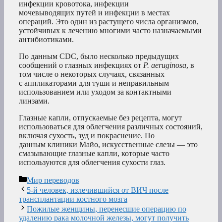
инфекции кровотока, инфекции
мочевыводящих путей и инфекции в местах
операций. Это один из растущего числа организмов,
устойчивых к лечению многими часто назначаемыми
антибиотиками.
По данным CDC, было несколько предыдущих
сообщений о глазных инфекциях от
P. aeruginosa
, в
том числе о некоторых случаях, связанных
с аппликаторами для туши и неправильным
использованием или уходом за контактными
линзами.
Глазные капли, отпускаемые без рецепта, могут
использоваться для облегчения различных состояний,
включая сухость, зуд и покраснение. По
данным клиники Майо, искусственные слезы — это
смазывающие глазные капли, которые часто
используются для облегчения сухости глаз.
Рубрики
Мир переводов
5-й человек, излечившийся от ВИЧ после
трансплантации костного мозга
Пожилые женщины, перенесшие операцию по
удалению рака молочной железы, могут получить