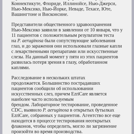
Коннектикуте, Флориде, Иллинойсе, Нью-Джерси,
Нью-Мексико, Нью-Йорке, Неваде, Техасе, Юте,
Вашингтоне и Висконсине.
Представители общественного здравоохранения
Нью-Мексико заявили в заявлении от 10 января, что у
11 пациентов с положительным результатом теста
на
P. aeruginosa
были сопутствующие заболевания
глаз, и до заражения они использовали глазные капли
с лекарственными препаратами или искусственные
слезы. На данный момент у пяти из этих пациентов
развилась потеря зрения в глазу, обработанном
каплями.
Расследование в нескольких штатах
продолжается. Большинство пострадавших
пациентов сообщили об использовании
искусственных слез, причем EzriCare является
наиболее часто используемым
брендом. Лабораторное тестирование, проведенное
CDC, выявило
P. aeruginosa
в открытых бутылках
EzriCare, собранных у пациентов. Агентство все еще
находится в процессе тестирования неоткрытых
флаконов, чтобы определить, могло ли загрязнение
произойти во время производства.