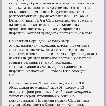
выпустила добровольный отзыв всех партий глазных
капель, смазывающих искусственные слезы, из-за
возможного загрязнения. Искусственные слезы
распространялись двумя компаниями: EzriCare и
Delsam Pharma. FDA и CDC рекомендуют врачам и
пациентам прекратить использование этих
продуктов, поскольку они могут привести к
инфекции, которая приведет к постоянной слепоте.
По крайней мере, один человек умер
от бактериальной инфекции, которая может быть
связана с глазными каплями без консервантов,
говорится в заявлении CDC от 20 января. “Результаты
лечения пациентов включают постоянную потерю
зрения в результате глазной инфекции,
госпитализацию и смерть одного пациента от
инфекции кровотока”, — говорится в сообщении
CDC.
По состоянию на 21 февраля следователи CDC
обнаружили по меньшей мере 58 человек в 13
штатах, инфицированных
Pseudomonas aeruginosa
,
типом бактерий, устойчивых к лечению
антибиотиками. На данный момент CDC выявил
случаи заболевания в Калифорнии, Колорадо,