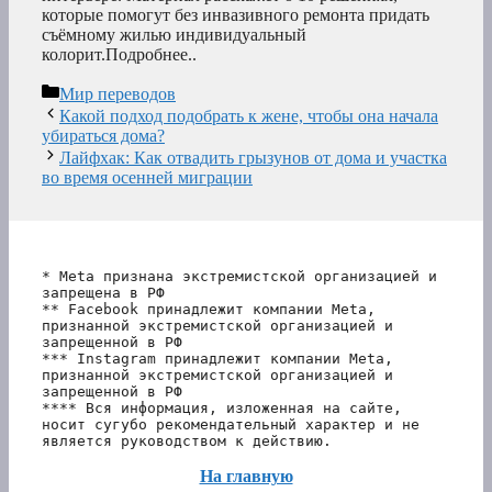
которые помогут без инвазивного ремонта придать
съёмному жилью индивидуальный
колорит.Подробнее..
Рубрики
Мир переводов
Какой подход подобрать к жене, чтобы она начала
убираться дома?
Лайфхак: Как отвадить грызунов от дома и участка
во время осенней миграции
* Meta признана экстремистской организацией и 
запрещена в РФ
** Facebook принадлежит компании Meta, 
признанной экстремистской организацией и 
запрещенной в РФ
*** Instagram принадлежит компании Meta, 
признанной экстремистской организацией и 
запрещенной в РФ 
**** Вся информация, изложенная на сайте, 
носит сугубо рекомендательный характер и не 
является руководством к действию.
На главную