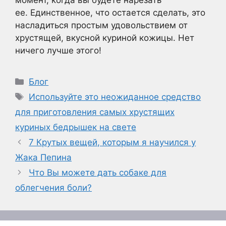
момент, когда вы будете нарезать
ее. Единственное, что остается сделать, это
насладиться простым удовольствием от
хрустящей, вкусной куриной кожицы. Нет
ничего лучше этого!
Рубрики
Блог
Метки
Используйте это неожиданное средство
для приготовления самых хрустящих
куриных бедрышек на свете
7 Крутых вещей, которым я научился у
Жака Пепина
Что Вы можете дать собаке для
облегчения боли?