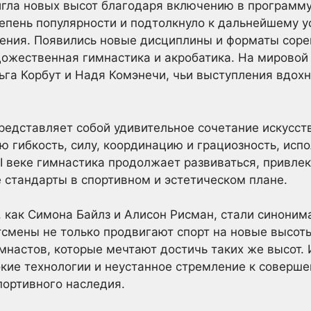
игла новых высот благодаря включению в программу
тепень популярности и подтолкнуло к дальнейшему 
ения. Появились новые дисциплины и форматы соре
дожественная гимнастика и акробатика. На мировой
льга Корбут и Надя Комэнечи, чьи выступления вдох
едставляет собой удивительное сочетание искусст
 гибкость, силу, координацию и грациозность, ис
I веке гимнастика продолжает развиваться, привлек
 стандарты в спортивном и эстетическом плане.
, как Симона Байлз и Алисон Рисман, стали синоним
тсмены не только продвигают спорт на новые высоты
настов, которые мечтают достичь таких же высот.
кие технологии и неустанное стремление к соверше
портивного наследия.