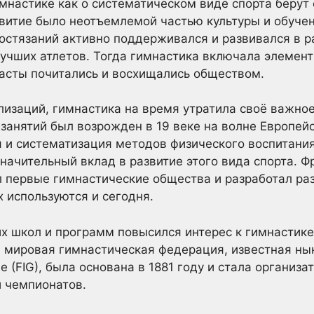
мнастике как о систематическом виде спорта берут
звитие было неотъемлемой частью культуры и обуче
остязаний активно поддерживался и развивался в 
чших атлетов. Тогда гимнастика включала элемент
асты почитались и восхищались обществом.
изаций, гимнастика на время утратила своё важное
 занятий был возрожден в 19 веке на волне Европей
 и систематизация методов физического воспитани
начительный вклад в развитие этого вида спорта. Ф
л первые гимнастические общества и разработал р
х используются и сегодня.
х школ и программ повысился интерес к гимнастике
 мировая гимнастическая федерация, известная нын
ue (FIG), была основана в 1881 году и стала организ
 чемпионатов.