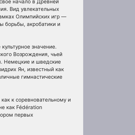
 своё начало в Древней
ния. Вид увлекательных
рамках Олимпийских игр —
ы борьбы, акробатики и
 культурное значение.
ского Возрождения, чьей
я. Немецкие и шведские
ридрих Ян, известный как
азличные гимнастические
 как к соревновательному и
е как Fédération
атором первых