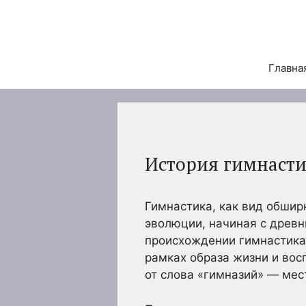
Перейти
к
содержимому
Главна
История гимнасти
Гимнастика, как вид обшир
эволюции, начиная с древ
происхождении гимнастика
рамках образа жизни и вос
от слова «гимназий» — ме