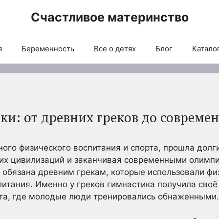
Счастливое материнство
я
Беременность
Все о детях
Блог
Каталог
ки: от древних греков до современ
ного физического воспитания и спорта, прошла долг
них цивилизаций и заканчивая современными олимп
 обязана древним грекам, которые использовали фи
питания. Именно у греков гимнастика получила сво
ста, где молодые люди тренировались обнаженными.