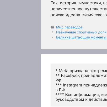
Так, история гимнастики, 
величественное путешестви
поиски идеала физического
Рубрики
Мир переводов
Назначение спортивных допи
Великие шатающие моменты 
* Meta признана экстрем
** Facebook принадлежит
РФ
*** Instagram принадлеж
в РФ 
**** Вся информация, из
руководством к действи