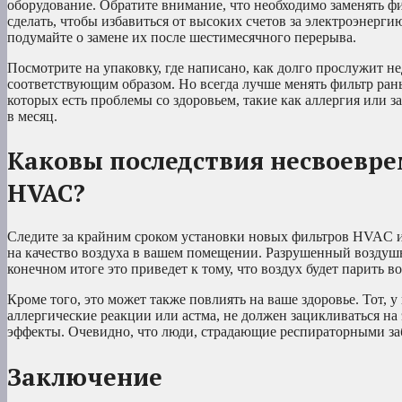
оборудование. Обратите внимание, что необходимо заменять ф
сделать, чтобы избавиться от высоких счетов за электроэнер
подумайте о замене их после шестимесячного перерыва.
Посмотрите на упаковку, где написано, как долго прослужит н
соответствующим образом. Но всегда лучше менять фильтр рань
которых есть проблемы со здоровьем, такие как аллергия или 
в месяц.
Каковы последствия несвоевр
HVAC?
Следите за крайним сроком установки новых фильтров HVAC и 
на качество воздуха в вашем помещении. Разрушенный воздушн
конечном итоге это приведет к тому, что воздух будет парить в
Кроме того, это может также повлиять на ваше здоровье. Тот, у
аллергические реакции или астма, не должен зацикливаться на
эффекты. Очевидно, что люди, страдающие респираторными заб
Заключение