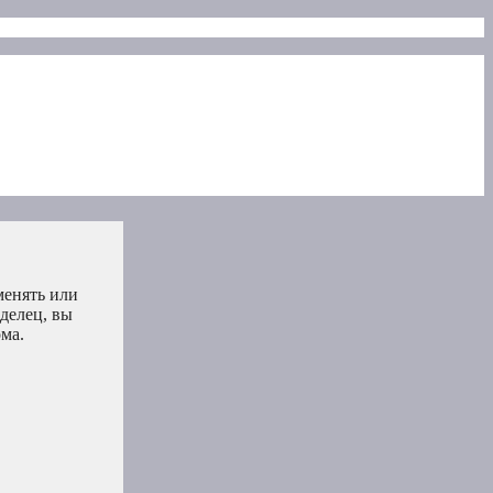
менять или
делец, вы
ма.