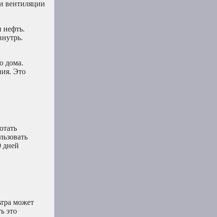
ли вентиляции
 нефть.
внутрь.
о дома.
ия. Это
отать
льзовать
0 дней
ьтра может
ь это