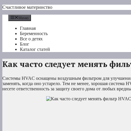
Перейти
Счастливое материнство
к
содержимому
Меню
Главная
Беременность
Все о детях
Блог
Каталог статей
Как часто следует менять фил
Системы HVAC оснащены воздушным фильтром для улучшения к
заменять, когда оно устарело. Тем не менее, хорошая система
несете ответственность за защиту своего дома от любых вред