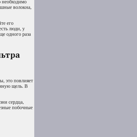
о необходимо
ушные волокна,
те его
есть люди, у
ще одного раза
льтра
ы, это повлияет
омную щель. В
зни сердца,
ьезные побочные