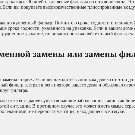
ильтр каждые 30 дней на дешевые фильтры из стекловолокна. Эт
гию.Если вы покупаете высококачественные плиссированные возд
едавно купленный фильтр. Помните о сроке годности и используй
ше срока годности, указанного на упаковке. Если в вашем доме 
затрудненное дыхание, по возможности меняйте старый фильтр ча
еменной замены или замены фи
замены старых. Если вы находитесь слишком далеко от этой дат
ый фильтр застрял в вентиляторе вашего дома и образовал огр
округ фильтра.
 кого уже есть ранее существовавшие заболевания, такие как боле
 этой ситуации. В противном случае это может иметь самые сер
олеваниями, не переносят частицы, находящиеся в воздухе.