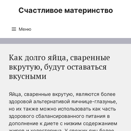
Перейти
Счастливое материнство
к
содержимому
Меню
Как долго яйца, сваренные
вкрутую, будут оставаться
вкусными
Яйца, сваренные вкрутую, являются более
здоровой альтернативой яичнице-глазунье,
но их также можно использовать как часть
здорового сбалансированного питания в
дополнение к диете с низким содержанием
жиров и холестерина. У свежих яиц более