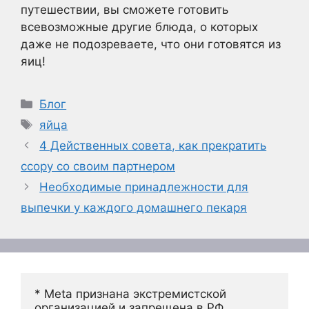
путешествии, вы сможете готовить
всевозможные другие блюда, о которых
даже не подозреваете, что они готовятся из
яиц!
Рубрики
Блог
Метки
яйца
4 Действенных совета, как прекратить
ссору со своим партнером
Необходимые принадлежности для
выпечки у каждого домашнего пекаря
* Meta признана экстремистской 
организацией и запрещена в РФ