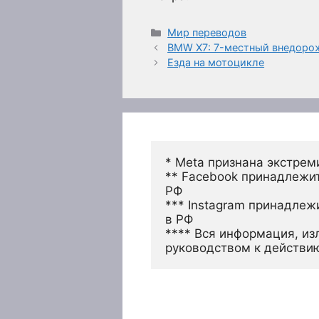
Рубрики
Мир переводов
BMW X7: 7-местный внедоро
Езда на мотоцикле
* Meta признана экстрем
** Facebook принадлежит
РФ
*** Instagram принадлеж
в РФ 
**** Вся информация, из
руководством к действи