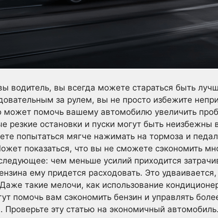
вы водитель, вы всегда можете стараться быть лучш
довательным за рулем, вы не просто избежите непр
о может помочь вашему автомобилю увеличить проб
ые резкие остановки и пуски могут быть неизбежны 
те попытаться мягче нажимать на тормоза и педали
Может показаться, что вы не сможете сэкономить мн
 следующее: чем меньше усилий приходится затрачи
нзина ему придется расходовать. Это удваивается,
аже такие мелочи, как использование кондиционера
ут помочь вам сэкономить бензин и управлять бол
 Проверьте эту статью на экономичный автомобиль