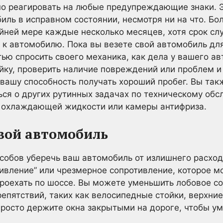
но реагировать на любые предупреждающие знаки. 
ль в исправном состоянии, несмотря ни на что. Бо
йней мере каждые несколько месяцев, хотя срок сл
 к автомобилю. Пока вы везете свой автомобиль дл
ью спросить своего механика, как дела у вашего ав
ку, проверить наличие повреждений или проблем и
 вашу способность получать хороший пробег. Вы та
ься о других рутинных задачах по техническому обс
 охлаждающей жидкости или камеры антифриза.
вой автомобиль
собов уберечь ваш автомобиль от излишнего расход
тивление” или чрезмерное сопротивление, которое 
роехать по шоссе. Вы можете уменьшить лобовое со
епятствий, таких как велосипедные стойки, верхние
просто держите окна закрытыми на дороге, чтобы у