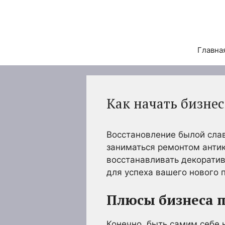
Перейти
к
содержимому
Главна
Как начать бизне
Восстановление былой сла
заниматься ремонтом антик
восстанавливать декорати
для успеха вашего нового 
Плюсы бизнеса 
Конечно, быть самим себе 