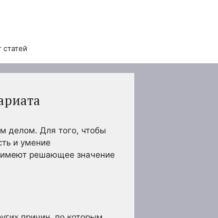
 статей
ариата
 делом. Для того, чтобы
сть и умение
ь имеют решающее значение
ругих причин, по которым