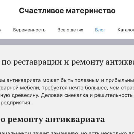
Счастливое материнство
я
Беременность
Все о детях
Блог
Каталог
с по реставрации и ремонту антикв
вы антиквариата может быть полезным и прибыльным
варной мебели, требуется нечто большее, чем стра
вную древесину. Деловая смекалка и решительност
предприятия.
по ремонту антиквариата
начальником звучит заманчиво, но есть несколько д