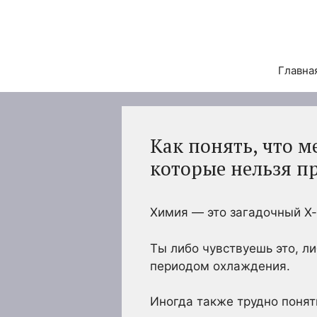
Перейти
к
содержимому
Главна
Как понять, что м
которые нельзя п
Химия — это загадочный Х-
Ты либо чувствуешь это, л
периодом охлаждения.
Иногда также трудно понять