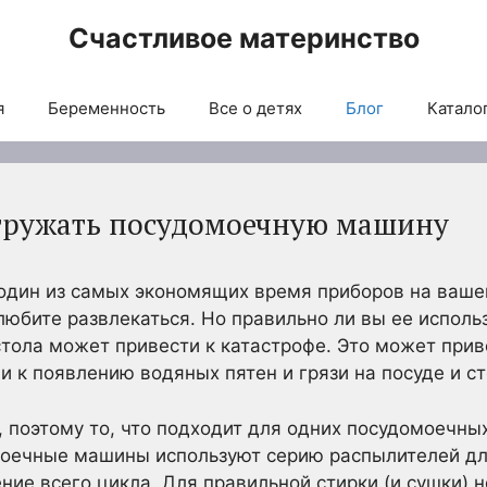
Счастливое материнство
я
Беременность
Все о детях
Блог
Каталог
гружать посудомоечную машину
дин из самых экономящих время приборов на вашей 
любите развлекаться. Но правильно ли вы ее исполь
стола может привести к катастрофе. Это может прив
и к появлению водяных пятен и грязи на посуде и с
 поэтому то, что подходит для одних посудомоечны
омоечные машины используют серию распылителей д
ние всего цикла. Для правильной стирки (и сушки) 