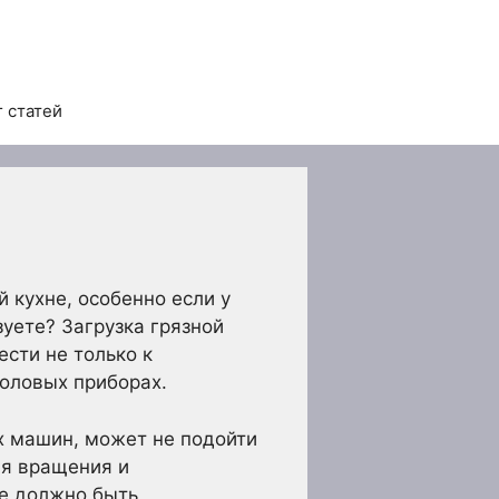
 статей
кухне, особенно если у
зуете? Загрузка грязной
ести не только к
толовых приборах.
х машин, может не подойти
ля вращения и
не должно быть