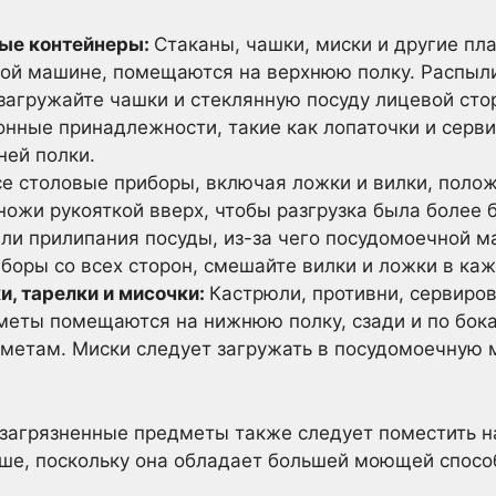
вые контейнеры:
Стаканы, чашки, миски и другие пл
ой машине, помещаются на верхнюю полку. Распыл
загружайте чашки и стеклянную посуду лицевой сто
нные принадлежности, такие как лопаточки и серв
ней полки.
се столовые приборы, включая ложки и вилки, полож
ожи рукояткой вверх, чтобы разгрузка была более 
или прилипания посуды, из-за чего посудомоечной 
боры со всех сторон, смешайте вилки и ложки в ка
и, тарелки и мисочки:
Кастрюли, противни, сервиров
меты помещаются на нижнюю полку, сзади и по бока
дметам. Миски следует загружать в посудомоечную
загрязненные предметы также следует поместить н
ше, поскольку она обладает большей моющей спосо