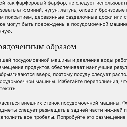
кой как фарфоровый фарфор, не следует использоват
зовать алюминий, чугун, латунь, олово и бронзовые
ым покрытием, деревянные разделочные доски или 
же могут быть повреждены в посудомоечной машине
чную.
орядоченным образом
ашей посудомоечной машины и давление воды рабо
азмещение продуктов обеспечивает наилучшие резул
рызгиваются вверх, поэтому посуду следует распол
 посудомоечной машины. Избегайте переполнения, ч
текать.
 касаться внешних стенок посудомоечной машины. 
едметы следует размещать в задней части нижней п
заполнить все пробелы. Попробуйте это размещение