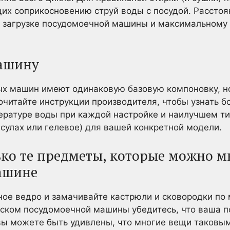
их соприкосновению струй воды с посудой. Расстоя
й загрузке посудомоечной машины и максимальному
машину
х машин имеют одинаковую базовую компоновку, но
очитайте инструкции производителя, чтобы узнать бо
ературе воды при каждой настройке и наилучшем т
псулах или гелевое) для вашей конкретной модели.
ько те предметы, которые можно м
ашине
ное ведро и замачивайте кастрюли и сковородки по
уском посудомоечной машины убедитесь, что ваша п
вы можете быть удивлены, что многие вещи таковы