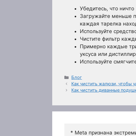
Убедитесь, что ничто
Загружайте меньше по
каждая тарелка наход
Используйте средств
Чистите фильтр кажд
Примерно каждые три
уксуса или дистиллир
Используйте смягчит
Рубрики
Блог
Как чистить жалюзи, чтобы у
Как чистить диванные подуш
* Meta признана экстрем