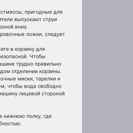
астмассы, пригодные для
ители выпускают струи
роной вниз.
ировочные ложки, следует
ите в корзину для
безопасной. Чтобы
машине трудно правильно
ждом отделении корзины.
очные миски, тарелки и
м, чтобы вода свободно
 машину лицевой стороной
а нижнюю полку, где
бностью.