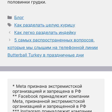
половинки грудки.
Рубрики
Блог
Метки
Как разделать целую курицу
Как легко разделать индейку
5 самых распространенных вопросов,
которые мы слышим на телефонной линии
Butterball Turkey в праздничные дни
* Meta признана экстремистской 
организацией и запрещена в РФ
** Facebook принадлежит компании 
Meta, признанной экстремистской 
организацией и запрещенной в РФ
*** Instagram принадлежит компании 