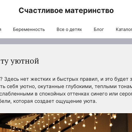
Счастливое материнство
я
Беременность
Все о детях
Блог
Каталог
ату уютной
 Здесь нет жестких и быстрых правил, и это будет з
ть себя уютно, окутанные глубокими, теплыми тонам
сслабленными в спокойных оттенках синего или серог
ебели, которая создает ощущение уюта.