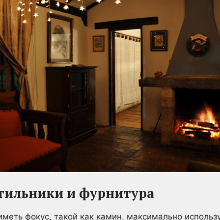
етильники и фурнитура
иметь фокус, такой как камин, максимально использ